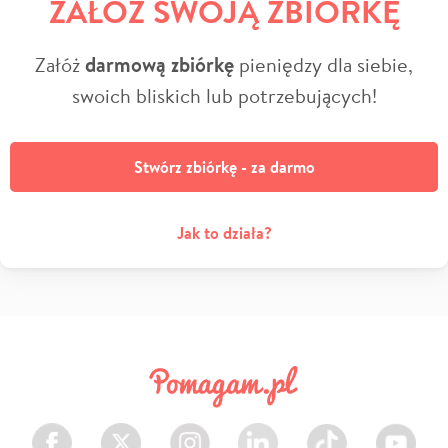
ZAŁÓŻ SWOJĄ ZBIÓRKĘ
Załóż
darmową zbiórkę
pieniędzy dla siebie,
swoich bliskich lub potrzebujących!
Stwórz zbiórkę - za darmo
Jak to działa?
Facebook
Twitter
Instagram
LinkedIn
TikTok
Youtube