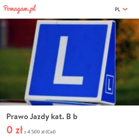
PL
Prawo Jazdy kat. B b
0 zł
4 500 zł (Cel)
z