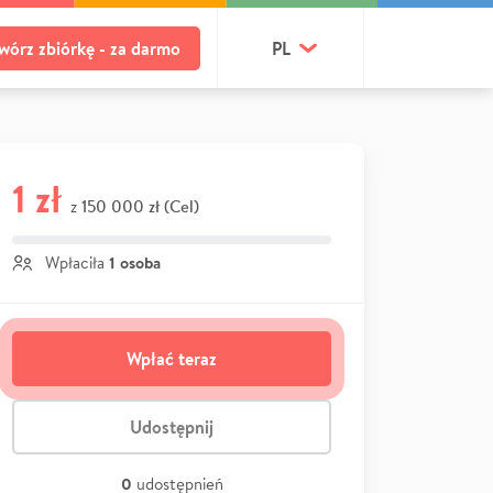
wórz zbiórkę - za darmo
PL
1 zł
150 000 zł (Cel)
z
1 osoba
Wpłaciła
Wpłać teraz
Udostępnij
0
udostępnień