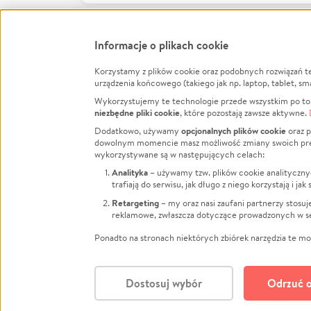
Informacje o plikach cookie
Korzystamy z plików cookie oraz podobnych rozwiązań t
Infor
urządzenia końcowego (takiego jak np. laptop, tablet, sm
Wykorzystujemy te technologie przede wszystkim po to,
Jak to 
niezbędne pliki cookie
, które pozostają zawsze aktywne.
Facebook
Twitter
Instagram
Regula
opcjonalnych plików cookie
Dodatkowo, używamy
oraz p
dowolnym momencie masz możliwość zmiany swoich prefere
Polity
LinkedIn
TikTok
Youtube
wykorzystywane są w następujących celach:
RODO -
Analityka
– używamy tzw. plików cookie analityczny
Kontak
trafiają do serwisu, jak długo z niego korzystają i j
Porówn
Retargeting
– my oraz nasi zaufani partnerzy stosu
reklamowe, zwłaszcza dotyczące prowadzonych w se
Polityk
Zarząd
Ponadto na stronach niektórych zbiórek narzędzia te mog
Dostosuj wybór
Odrzuć o
Polski