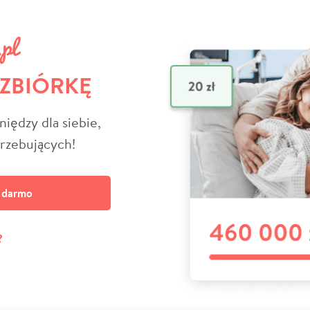
 ZBIÓRKĘ
niędzy dla siebie,
trzebujących!
a darmo
?