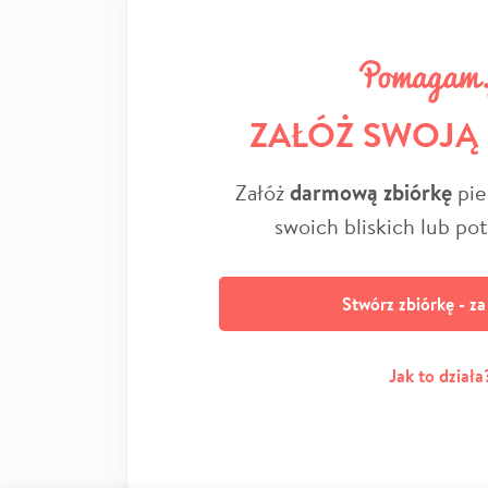
ZAŁÓŻ SWOJĄ
Załóż
darmową zbiórkę
pie
swoich bliskich lub po
Stwórz zbiórkę - z
Jak to działa