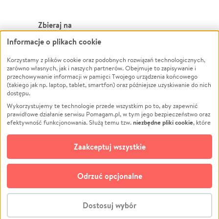
Zbieraj na
Informacje o plikach cookie
Leczenie
LGBTQ+
Zwierzęta
Powódź
Korzystamy z plików cookie oraz podobnych rozwiązań technologicznych,
zarówno własnych, jak i naszych partnerów. Obejmuje to zapisywanie i
Pożar
Wichura
przechowywanie informacji w pamięci Twojego urządzenia końcowego
(takiego jak np. laptop, tablet, smartfon) oraz późniejsze uzyskiwanie do nich
Ukraina
NGO
dostępu.
Sport
Religia
Wykorzystujemy te technologie przede wszystkim po to, aby zapewnić
Pomoc Finansowa
Edukacja
prawidłowe działanie serwisu Pomagam.pl, w tym jego bezpieczeństwo oraz
niezbędne pliki cookie
efektywność funkcjonowania. Służą temu tzw.
, które
Projekty
Podróż
pozostają zawsze aktywne.
Dowiedz się więcej
Pogrzeb
Impreza
opcjonalnych plików cookie
Dodatkowo, używamy
oraz podobnych
Zaakceptuj wszystkie
Społeczność lokalna
Ochrona środowiska
technologii do celów analitycznych i retargetingowych. Możesz wyrazić
zgodę na ich stosowanie lub jej odmówić. W dowolnym momencie masz
Kultura
Biznes
możliwość zmiany swoich preferencji na stronie „Zarządzaj zgodami cookie”,
Odrzuć opcjonalne
Polski
do której link znajdziesz w stopce serwisu Pomagam.pl. Opcjonalne pliki
cookie wykorzystywane są w następujących celach:
© CROWDING SP. Z O.O.
Analityka
– używamy tzw. plików cookie analitycznych, aby usprawniać
Dostosuj wybór
działanie serwisu Pomagam.pl. Dzięki nim możemy zrozumieć, jak
użytkownicy korzystają z naszego serwisu – skąd trafiają do serwisu, jak
Stwórz zbiórkę - za darmo