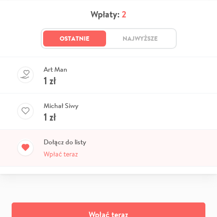
Wpłaty:
2
OSTATNIE
NAJWYŻSZE
Art Man
1
zł
Michał Siwy
1
zł
Dołącz do listy
Wpłać teraz
Wpłać teraz