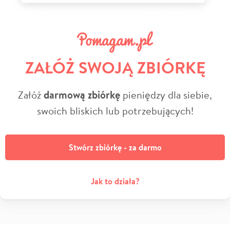
ZAŁÓŻ SWOJĄ ZBIÓRKĘ
Załóż
darmową zbiórkę
pieniędzy dla siebie,
swoich bliskich lub potrzebujących!
Stwórz zbiórkę - za darmo
Jak to działa?