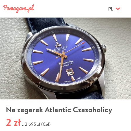
PL
Na zegarek Atlantic Czasoholicy
2 zł
2 695 zł (Cel)
z