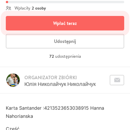
2 osoby
Wpłaciły
Wpłać teraz
Udostępnij
72
udostępnienia
ORGANIZATOR ZBIÓRKI
Юлія Николайчук Николайчук
Karta Santander :4213523653038915 Hanna
Nahorianska
Cześć