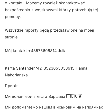
o kontakt. Możemy również skontaktować
bezpośrednio z wojskowymi którzy potrzebują tej
pomocy.
Wszystkie raporty będą przedstawione na mojej
stronie.
Mój kontakt +48575606814 Julia
Karta Santander :4213523653038915 Hanna
Nahorianska
Привіт
Ми волонтери з міста Варшава 🇵🇱🇺🇦
Ми допомагаємо нашим військовим на напрямках