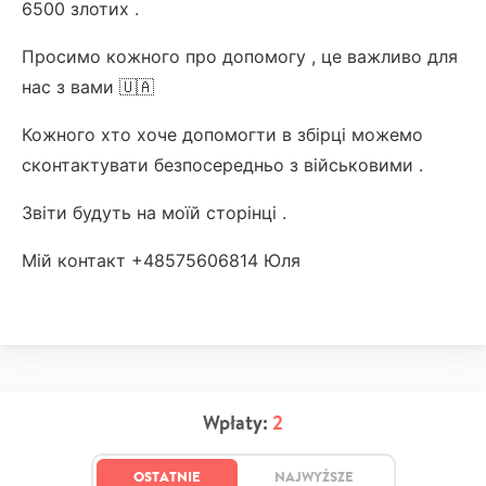
6500 злотих .
Просимо кожного про допомогу , це важливо для
нас з вами 🇺🇦
Кожного хто хоче допомогти в збірці можемо
сконтактувати безпосередньо з військовими .
Звіти будуть на моїй сторінці .
Мій контакт +48575606814 Юля
Wpłaty:
2
OSTATNIE
NAJWYŻSZE