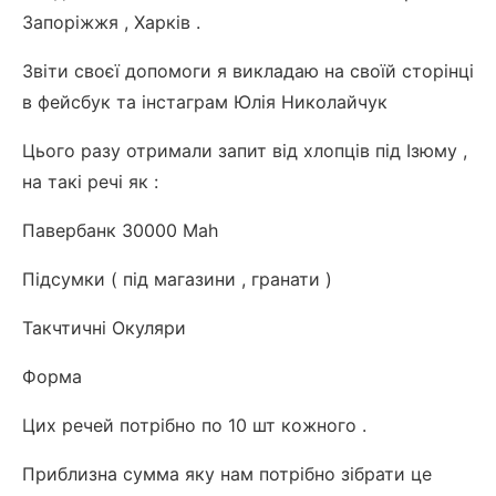
Запоріжжя , Харків .
Звіти своєї допомоги я викладаю на своїй сторінці
в фейсбук та інстаграм Юлія Николайчук
Цього разу отримали запит від хлопців під Ізюму ,
на такі речі як :
Павербанк 30000 Mah
Підсумки ( під магазини , гранати )
Такчтичні Окуляри
Форма
Цих речей потрібно по 10 шт кожного .
Приблизна сумма яку нам потрібно зібрати це