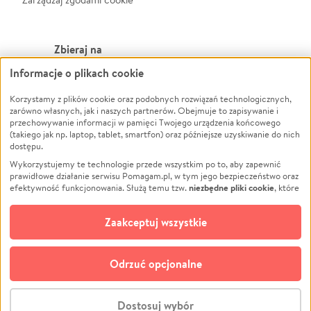
Zbieraj na
Informacje o plikach cookie
Leczenie
LGBTQ+
Zwierzęta
Powódź
Korzystamy z plików cookie oraz podobnych rozwiązań technologicznych,
zarówno własnych, jak i naszych partnerów. Obejmuje to zapisywanie i
Pożar
Wichura
przechowywanie informacji w pamięci Twojego urządzenia końcowego
(takiego jak np. laptop, tablet, smartfon) oraz późniejsze uzyskiwanie do nich
Ukraina
NGO
dostępu.
Sport
Religia
Wykorzystujemy te technologie przede wszystkim po to, aby zapewnić
Pomoc Finansowa
Edukacja
prawidłowe działanie serwisu Pomagam.pl, w tym jego bezpieczeństwo oraz
niezbędne pliki cookie
efektywność funkcjonowania. Służą temu tzw.
, które
Projekty
Podróż
pozostają zawsze aktywne.
Dowiedz się więcej
Pogrzeb
Impreza
opcjonalnych plików cookie
Dodatkowo, używamy
oraz podobnych
Zaakceptuj wszystkie
Społeczność lokalna
Ochrona środowiska
technologii do celów analitycznych i retargetingowych. Możesz wyrazić
zgodę na ich stosowanie lub jej odmówić. W dowolnym momencie masz
Kultura
Biznes
możliwość zmiany swoich preferencji na stronie „Zarządzaj zgodami cookie”,
Odrzuć opcjonalne
Polski
do której link znajdziesz w stopce serwisu Pomagam.pl. Opcjonalne pliki
cookie wykorzystywane są w następujących celach:
© CROWDING SP. Z O.O.
Analityka
– używamy tzw. plików cookie analitycznych, aby usprawniać
Dostosuj wybór
działanie serwisu Pomagam.pl. Dzięki nim możemy zrozumieć, jak