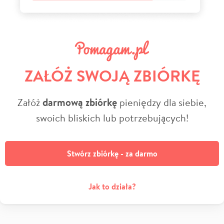
ZAŁÓŻ SWOJĄ ZBIÓRKĘ
Załóż
darmową zbiórkę
pieniędzy dla siebie,
swoich bliskich lub potrzebujących!
Stwórz zbiórkę - za darmo
Jak to działa?