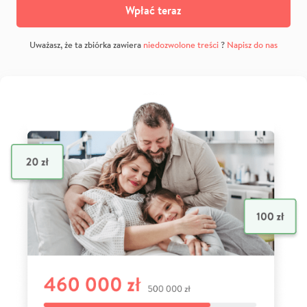
Wpłać teraz
Uważasz, że ta zbiórka zawiera
niedozwolone treści
?
Napisz do nas