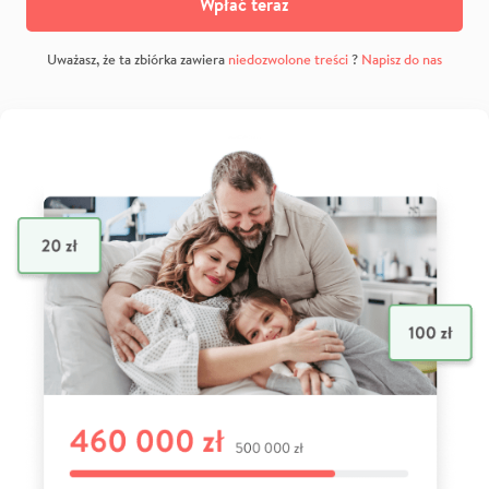
Wpłać teraz
Uważasz, że ta zbiórka zawiera
niedozwolone treści
?
Napisz do nas