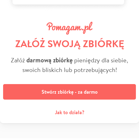
ZAŁÓŻ SWOJĄ ZBIÓRKĘ
Załóż
darmową zbiórkę
pieniędzy dla siebie,
swoich bliskich lub potrzebujących!
Stwórz zbiórkę - za darmo
Jak to działa?