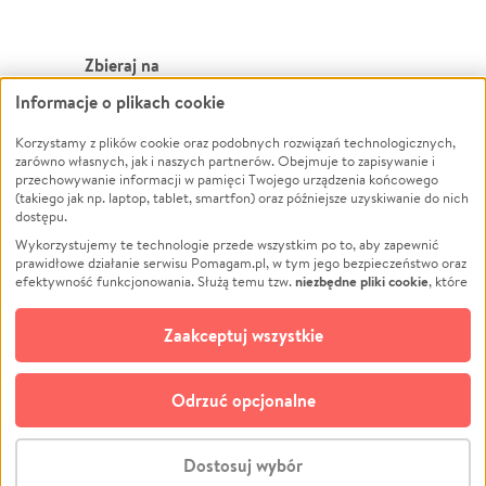
Zbieraj na
Informacje o plikach cookie
Leczenie
LGBTQ+
Zwierzęta
Powódź
Korzystamy z plików cookie oraz podobnych rozwiązań technologicznych,
zarówno własnych, jak i naszych partnerów. Obejmuje to zapisywanie i
Pożar
Wichura
przechowywanie informacji w pamięci Twojego urządzenia końcowego
(takiego jak np. laptop, tablet, smartfon) oraz późniejsze uzyskiwanie do nich
Ukraina
NGO
dostępu.
Sport
Religia
Wykorzystujemy te technologie przede wszystkim po to, aby zapewnić
Pomoc Finansowa
Edukacja
prawidłowe działanie serwisu Pomagam.pl, w tym jego bezpieczeństwo oraz
niezbędne pliki cookie
efektywność funkcjonowania. Służą temu tzw.
, które
Projekty
Podróż
pozostają zawsze aktywne.
Dowiedz się więcej
Pogrzeb
Impreza
opcjonalnych plików cookie
Dodatkowo, używamy
oraz podobnych
Zaakceptuj wszystkie
Społeczność lokalna
Ochrona środowiska
technologii do celów analitycznych i retargetingowych. Możesz wyrazić
zgodę na ich stosowanie lub jej odmówić. W dowolnym momencie masz
Kultura
Biznes
możliwość zmiany swoich preferencji na stronie „Zarządzaj zgodami cookie”,
Odrzuć opcjonalne
Polski
do której link znajdziesz w stopce serwisu Pomagam.pl. Opcjonalne pliki
cookie wykorzystywane są w następujących celach:
© CROWDING SP. Z O.O.
Analityka
– używamy tzw. plików cookie analitycznych, aby usprawniać
Dostosuj wybór
działanie serwisu Pomagam.pl. Dzięki nim możemy zrozumieć, jak
użytkownicy korzystają z naszego serwisu – skąd trafiają do serwisu, jak