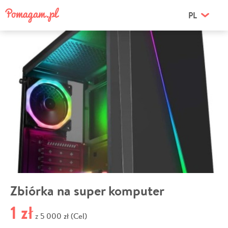
PL
Zbiórka na super komputer
1 zł
5 000 zł (Cel)
z