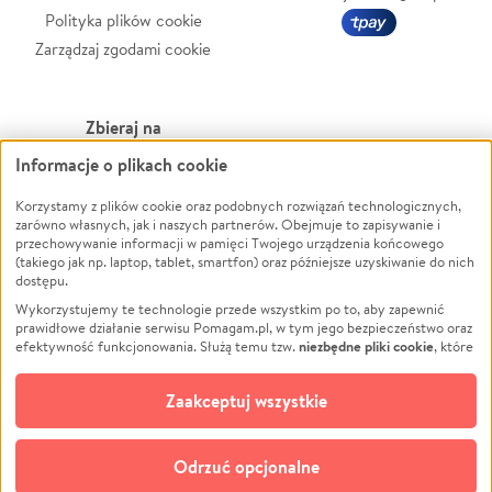
Polityka plików cookie
Zarządzaj zgodami cookie
Zbieraj na
Informacje o plikach cookie
Leczenie
LGBTQ+
Zwierzęta
Powódź
Korzystamy z plików cookie oraz podobnych rozwiązań technologicznych,
zarówno własnych, jak i naszych partnerów. Obejmuje to zapisywanie i
Pożar
Wichura
przechowywanie informacji w pamięci Twojego urządzenia końcowego
(takiego jak np. laptop, tablet, smartfon) oraz późniejsze uzyskiwanie do nich
Ukraina
NGO
dostępu.
Sport
Religia
Wykorzystujemy te technologie przede wszystkim po to, aby zapewnić
Pomoc Finansowa
Edukacja
prawidłowe działanie serwisu Pomagam.pl, w tym jego bezpieczeństwo oraz
niezbędne pliki cookie
efektywność funkcjonowania. Służą temu tzw.
, które
Projekty
Podróż
pozostają zawsze aktywne.
Dowiedz się więcej
Pogrzeb
Impreza
opcjonalnych plików cookie
Dodatkowo, używamy
oraz podobnych
Zaakceptuj wszystkie
Społeczność lokalna
Ochrona środowiska
technologii do celów analitycznych i retargetingowych. Możesz wyrazić
zgodę na ich stosowanie lub jej odmówić. W dowolnym momencie masz
Kultura
Biznes
możliwość zmiany swoich preferencji na stronie „Zarządzaj zgodami cookie”,
Odrzuć opcjonalne
Polski
do której link znajdziesz w stopce serwisu Pomagam.pl. Opcjonalne pliki
cookie wykorzystywane są w następujących celach: