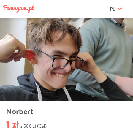
PL
Norbert
1 zł
500 zł (Cel)
z