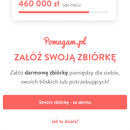
ZAŁÓŻ SWOJĄ ZBIÓRKĘ
Załóż
darmową zbiórkę
pieniędzy dla siebie,
swoich bliskich lub potrzebujących!
Stwórz zbiórkę - za darmo
Jak to działa?