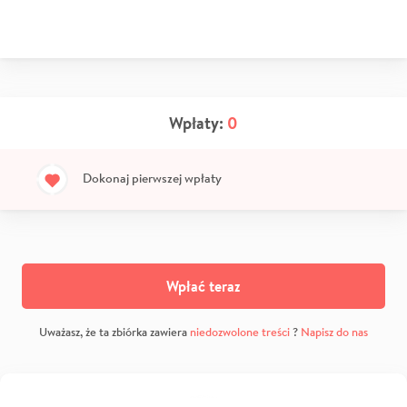
Wpłaty:
0
Dokonaj pierwszej wpłaty
Wpłać teraz
Uważasz, że ta zbiórka zawiera
niedozwolone treści
?
Napisz do nas