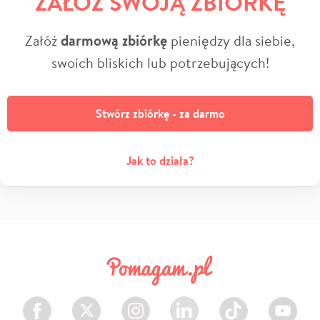
ZAŁÓŻ SWOJĄ ZBIÓRKĘ
Załóż
darmową zbiórkę
pieniędzy dla siebie,
swoich bliskich lub potrzebujących!
Stwórz zbiórkę - za darmo
Jak to działa?
Facebook
Twitter
Instagram
LinkedIn
TikTok
Youtube