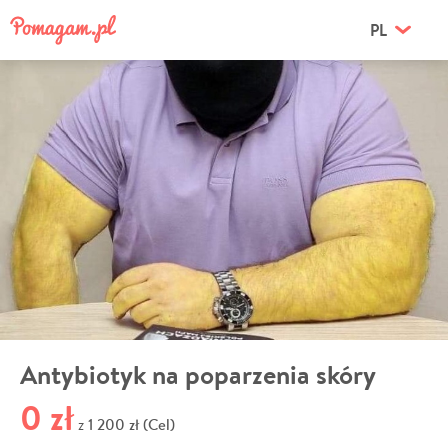
PL
Antybiotyk na poparzenia skóry
0 zł
1 200 zł (Cel)
z