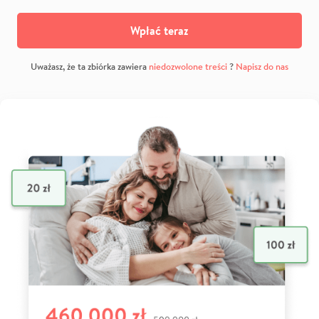
Wpłać teraz
Uważasz, że ta zbiórka zawiera
niedozwolone treści
?
Napisz do nas