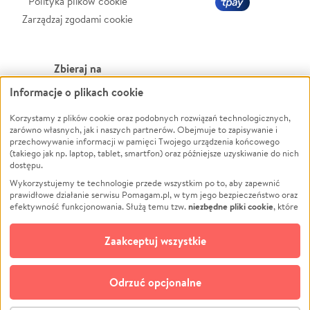
Polityka plików cookie
Zarządzaj zgodami cookie
Zbieraj na
Informacje o plikach cookie
Leczenie
LGBTQ+
Zwierzęta
Powódź
Korzystamy z plików cookie oraz podobnych rozwiązań technologicznych,
zarówno własnych, jak i naszych partnerów. Obejmuje to zapisywanie i
Pożar
Wichura
przechowywanie informacji w pamięci Twojego urządzenia końcowego
(takiego jak np. laptop, tablet, smartfon) oraz późniejsze uzyskiwanie do nich
Ukraina
NGO
dostępu.
Sport
Religia
Wykorzystujemy te technologie przede wszystkim po to, aby zapewnić
Pomoc Finansowa
Edukacja
prawidłowe działanie serwisu Pomagam.pl, w tym jego bezpieczeństwo oraz
niezbędne pliki cookie
efektywność funkcjonowania. Służą temu tzw.
, które
Projekty
Podróż
pozostają zawsze aktywne.
Dowiedz się więcej
Pogrzeb
Impreza
opcjonalnych plików cookie
Dodatkowo, używamy
oraz podobnych
Zaakceptuj wszystkie
Społeczność lokalna
Ochrona środowiska
technologii do celów analitycznych i retargetingowych. Możesz wyrazić
zgodę na ich stosowanie lub jej odmówić. W dowolnym momencie masz
Kultura
Biznes
możliwość zmiany swoich preferencji na stronie „Zarządzaj zgodami cookie”,
Odrzuć opcjonalne
Polski
do której link znajdziesz w stopce serwisu Pomagam.pl. Opcjonalne pliki
cookie wykorzystywane są w następujących celach: