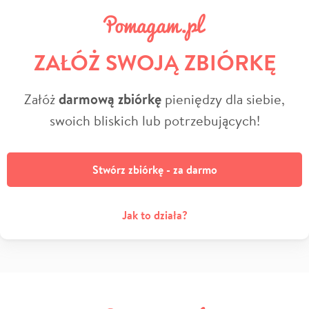
ZAŁÓŻ SWOJĄ ZBIÓRKĘ
Załóż
darmową zbiórkę
pieniędzy dla siebie,
swoich bliskich lub potrzebujących!
Stwórz zbiórkę - za darmo
Jak to działa?