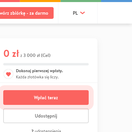
wórz zbiórkę - za darmo
PL
0 zł
3 000 zł (Cel)
z
Dokonaj pierwszej wpłaty.
Każda złotówka się liczy.
Wpłać teraz
Udostępnij
2
udostępnienia