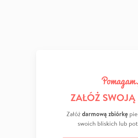
ZAŁÓŻ SWOJĄ
Załóż
darmową zbiórkę
pie
swoich bliskich lub po