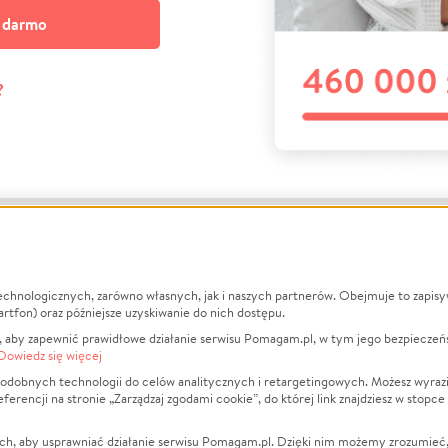
a darmo
?
echnologicznych, zarówno własnych, jak i naszych partnerów. Obejmuje to zapis
macje
O nas
Zbieraj n
artfon) oraz późniejsze uzyskiwanie do nich dostępu.
 aby zapewnić prawidłowe działanie serwisu Pomagam.pl, w tym jego bezpieczeń
działa?
Opinie
Leczenie
Dowiedz się więcej
min
Raporty
Zwierzęta
odobnych technologii do celów analitycznych i retargetingowych. Możesz wyrazi
ncji na stronie „Zarządzaj zgodami cookie”, do której link znajdziesz w stopce
ka Prywatności
Za darmo
Pożar
 Kontrahenci
Blog
Ukraina
ch, aby usprawniać działanie serwisu Pomagam.pl. Dzięki nim możemy zrozumieć, j