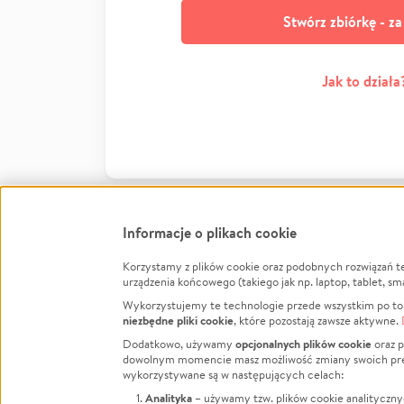
Stwórz zbiórkę - z
Jak to działa
Informacje o plikach cookie
Korzystamy z plików cookie oraz podobnych rozwiązań t
Infor
urządzenia końcowego (takiego jak np. laptop, tablet, sm
Wykorzystujemy te technologie przede wszystkim po to,
Jak to 
niezbędne pliki cookie
, które pozostają zawsze aktywne.
Facebook
Twitter
Instagram
Regula
opcjonalnych plików cookie
Dodatkowo, używamy
oraz p
dowolnym momencie masz możliwość zmiany swoich prefere
Polity
LinkedIn
TikTok
Youtube
wykorzystywane są w następujących celach:
RODO -
Analityka
– używamy tzw. plików cookie analityczny