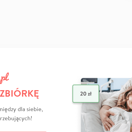
 ZBIÓRKĘ
niędzy dla siebie,
trzebujących!