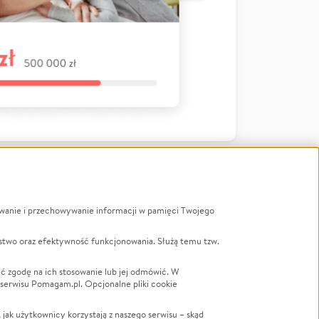
ywanie i przechowywanie informacji w pamięci Twojego
a
stwo oraz efektywność funkcjonowania. Służą temu tzw.
LGBTQ+
Powódź
ć zgodę na ich stosowanie lub jej odmówić. W
 serwisu Pomagam.pl. Opcjonalne pliki cookie
Wichura
NGO
ak użytkownicy korzystają z naszego serwisu – skąd