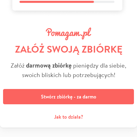
ZAŁÓŻ SWOJĄ ZBIÓRKĘ
Załóż
darmową zbiórkę
pieniędzy dla siebie,
swoich bliskich lub potrzebujących!
Stwórz zbiórkę - za darmo
Jak to działa?