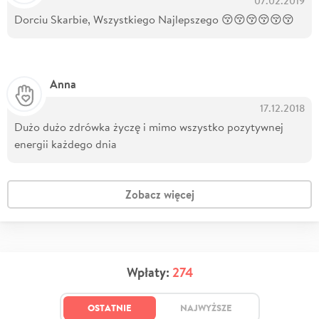
07.02.2019
Dorciu Skarbie, Wszystkiego Najlepszego 😚😚😚😚😚😚
Anna
17.12.2018
Dużo dużo zdrówka życzę i mimo wszystko pozytywnej
energii każdego dnia
Zobacz więcej
Wpłaty:
274
OSTATNIE
NAJWYŻSZE