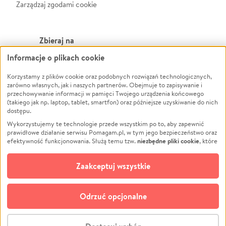
Zarządzaj zgodami cookie
Zbieraj na
Informacje o plikach cookie
Leczenie
LGBTQ+
Zwierzęta
Powódź
Korzystamy z plików cookie oraz podobnych rozwiązań technologicznych,
zarówno własnych, jak i naszych partnerów. Obejmuje to zapisywanie i
Pożar
Wichura
przechowywanie informacji w pamięci Twojego urządzenia końcowego
(takiego jak np. laptop, tablet, smartfon) oraz późniejsze uzyskiwanie do nich
Ukraina
NGO
dostępu.
Sport
Religia
Wykorzystujemy te technologie przede wszystkim po to, aby zapewnić
Pomoc Finansowa
Edukacja
prawidłowe działanie serwisu Pomagam.pl, w tym jego bezpieczeństwo oraz
niezbędne pliki cookie
efektywność funkcjonowania. Służą temu tzw.
, które
Projekty
Podróż
pozostają zawsze aktywne.
Dowiedz się więcej
Pogrzeb
Impreza
opcjonalnych plików cookie
Dodatkowo, używamy
oraz podobnych
Zaakceptuj wszystkie
Społeczność lokalna
Ochrona środowiska
technologii do celów analitycznych i retargetingowych. Możesz wyrazić
zgodę na ich stosowanie lub jej odmówić. W dowolnym momencie masz
Kultura
Biznes
możliwość zmiany swoich preferencji na stronie „Zarządzaj zgodami cookie”,
Odrzuć opcjonalne
Polski
do której link znajdziesz w stopce serwisu Pomagam.pl. Opcjonalne pliki
cookie wykorzystywane są w następujących celach:
© CROWDING SP. Z O.O.
Analityka
– używamy tzw. plików cookie analitycznych, aby usprawniać