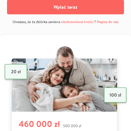
Wpłać teraz
Uważasz, że ta zbiórka zawiera
niedozwolone treści
?
Napisz do nas