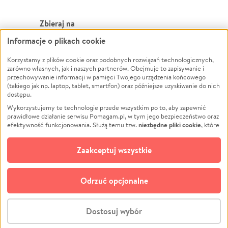
Zbieraj na
Informacje o plikach cookie
Leczenie
LGBTQ+
Korzystamy z plików cookie oraz podobnych rozwiązań technologicznych,
Zwierzęta
Powódź
zarówno własnych, jak i naszych partnerów. Obejmuje to zapisywanie i
Pożar
Wichura
przechowywanie informacji w pamięci Twojego urządzenia końcowego
(takiego jak np. laptop, tablet, smartfon) oraz późniejsze uzyskiwanie do nich
Ukraina
NGO
dostępu.
Sport
Religia
Wykorzystujemy te technologie przede wszystkim po to, aby zapewnić
Pomoc Finansowa
Edukacja
prawidłowe działanie serwisu Pomagam.pl, w tym jego bezpieczeństwo oraz
niezbędne pliki cookie
efektywność funkcjonowania. Służą temu tzw.
, które
Projekty
Podróż
pozostają zawsze aktywne.
Dowiedz się więcej
Pogrzeb
Impreza
opcjonalnych plików cookie
Dodatkowo, używamy
oraz podobnych
Zaakceptuj wszystkie
Społeczność lokalna
Ochrona środowiska
technologii do celów analitycznych i retargetingowych. Możesz wyrazić
zgodę na ich stosowanie lub jej odmówić. W dowolnym momencie masz
Kultura
Biznes
możliwość zmiany swoich preferencji na stronie „Zarządzaj zgodami cookie”,
Odrzuć opcjonalne
Polski
do której link znajdziesz w stopce serwisu Pomagam.pl. Opcjonalne pliki
cookie wykorzystywane są w następujących celach:
© CROWDING SP. Z O.O.
Analityka
– używamy tzw. plików cookie analitycznych, aby usprawniać
Dostosuj wybór
działanie serwisu Pomagam.pl. Dzięki nim możemy zrozumieć, jak
użytkownicy korzystają z naszego serwisu – skąd trafiają do serwisu, jak
Stwórz zbiórkę - za darmo