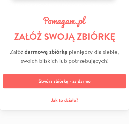
ZAŁÓŻ SWOJĄ ZBIÓRKĘ
Załóż
darmową zbiórkę
pieniędzy dla siebie,
swoich bliskich lub potrzebujących!
Stwórz zbiórkę - za darmo
Jak to działa?