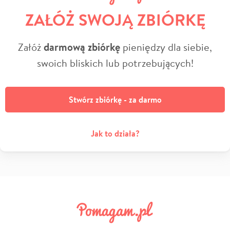
ZAŁÓŻ SWOJĄ ZBIÓRKĘ
Załóż
darmową zbiórkę
pieniędzy dla siebie,
swoich bliskich lub potrzebujących!
Stwórz zbiórkę - za darmo
Jak to działa?