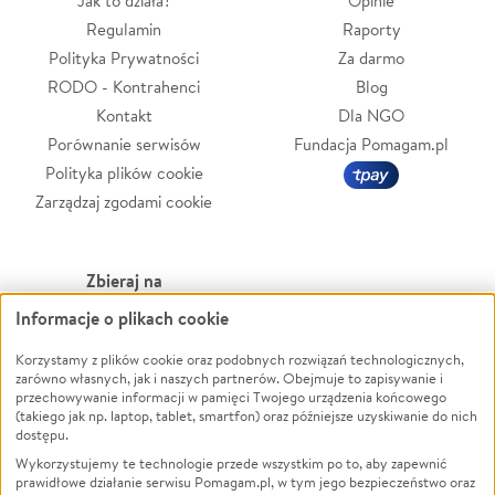
Jak to działa?
Opinie
Regulamin
Raporty
Polityka Prywatności
Za darmo
RODO - Kontrahenci
Blog
Kontakt
Dla NGO
Porównanie serwisów
Fundacja Pomagam.pl
Polityka plików cookie
Zarządzaj zgodami cookie
Zbieraj na
Informacje o plikach cookie
Leczenie
LGBTQ+
Zwierzęta
Powódź
Korzystamy z plików cookie oraz podobnych rozwiązań technologicznych,
zarówno własnych, jak i naszych partnerów. Obejmuje to zapisywanie i
Pożar
Wichura
przechowywanie informacji w pamięci Twojego urządzenia końcowego
(takiego jak np. laptop, tablet, smartfon) oraz późniejsze uzyskiwanie do nich
Ukraina
NGO
dostępu.
Sport
Religia
Wykorzystujemy te technologie przede wszystkim po to, aby zapewnić
Pomoc Finansowa
Edukacja
prawidłowe działanie serwisu Pomagam.pl, w tym jego bezpieczeństwo oraz