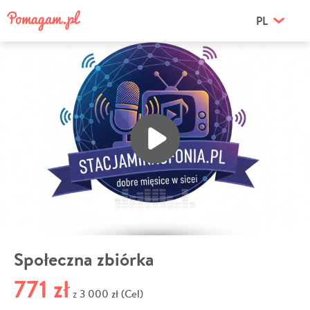
PL
Społeczna zbiórka
771 zł
3 000 zł (Cel)
z