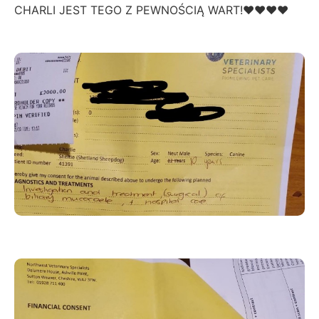
CHARLI JEST TEGO Z PEWNOŚCIĄ WART!❤️❤️❤️❤️