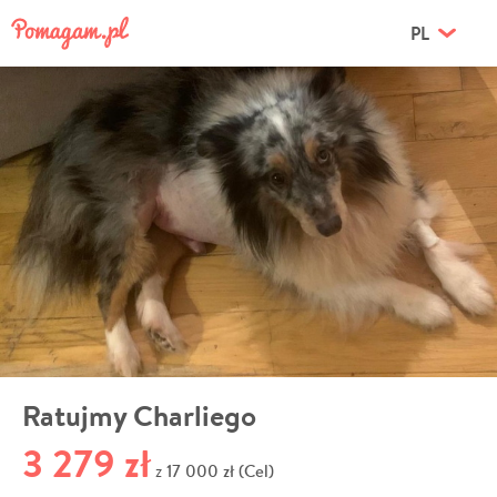
PL
Ratujmy Charliego
3 279 zł
17 000 zł (Cel)
z