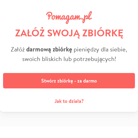
ZAŁÓŻ SWOJĄ ZBIÓRKĘ
Załóż
darmową zbiórkę
pieniędzy dla siebie,
swoich bliskich lub potrzebujących!
Stwórz zbiórkę - za darmo
Jak to działa?