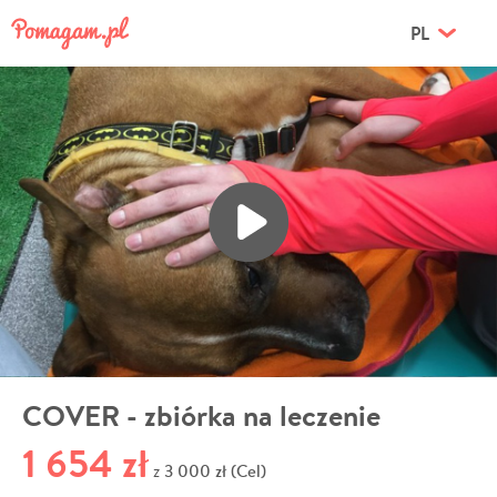
PL
COVER - zbiórka na leczenie
1 654 zł
3 000 zł (Cel)
z