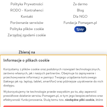
Polityka Prywatności
Za darmo
RODO - Kontrahenci
Blog
Kontakt
Dla NGO
Porównanie serwisów
Fundacja Pomagam.pl
Polityka plików cookie
Zarządzaj zgodami cookie
Zbieraj na
Informacje o plikach cookie
Leczenie
LGBTQ+
Zwierzęta
Powódź
Korzystamy z plików cookie oraz podobnych rozwiązań technologicznych,
zarówno własnych, jak i naszych partnerów. Obejmuje to zapisywanie i
Pożar
Wichura
przechowywanie informacji w pamięci Twojego urządzenia końcowego
(takiego jak np. laptop, tablet, smartfon) oraz późniejsze uzyskiwanie do nich
Ukraina
NGO
dostępu.
Sport
Religia
Wykorzystujemy te technologie przede wszystkim po to, aby zapewnić
Pomoc Finansowa
Edukacja
prawidłowe działanie serwisu Pomagam.pl, w tym jego bezpieczeństwo oraz
niezbędne pliki cookie
efektywność funkcjonowania. Służą temu tzw.
, które
Projekty
Podróż
pozostają zawsze aktywne.
Dowiedz się więcej
Pogrzeb
Impreza