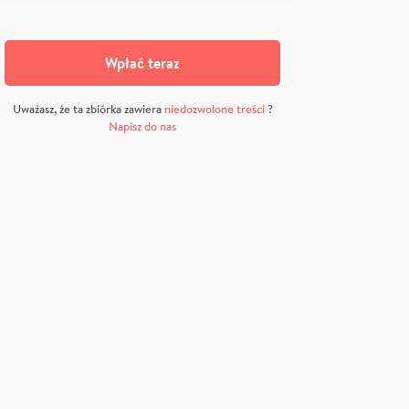
Wpłać teraz
Uważasz, że ta zbiórka zawiera
niedozwolone treści
?
Napisz do nas