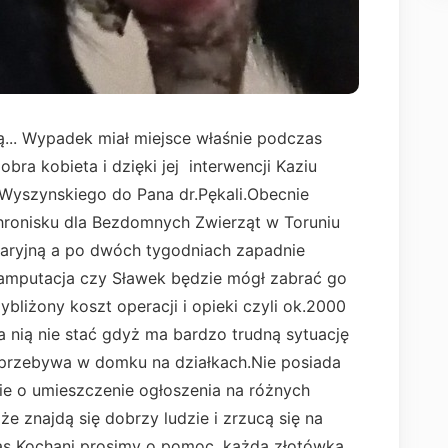
... Wypadek miał miejsce właśnie podczas
bra kobieta i dzięki jej interwencji Kaziu
ul.Wyszynskiego do Pana dr.Pękali.Obecnie
chronisku dla Bezdomnych Zwierząt w Toruniu
aryjną a po dwóch tygodniach zapadnie
 amputacja czy Sławek będzie mógł zabrać go
liżony koszt operacji i opieki czyli ok.2000
a nią nie stać gdyż ma bardzo trudną sytuację
.przebywa w domku na działkach.Nie posiada
nie o umieszczenie ogłoszenia na różnych
że znajdą się dobrzy ludzie i zrzucą się na
as Kochani prosimy o pomoc, każda złotówka