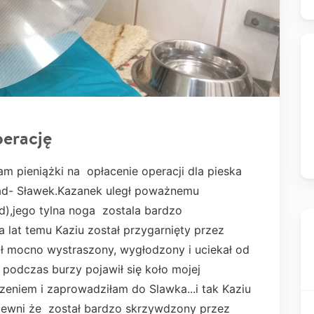
perację
m pieniążki na opłacenie operacji dla pieska
iad- Sławek.Kazanek uległ poważnemu
),jego tylna noga zostala bardzo
a lat temu Kaziu został przygarnięty przez
był mocno wystraszony, wygłodzony i uciekał od
y podczas burzy pojawił się koło mojej
dzeniem i zaprowadziłam do Slawka...i tak Kaziu
pewni że został bardzo skrzywdzony przez