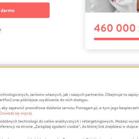
a darmo
?
echnologicznych, zarówno własnych, jak i naszych partnerów. Obejmuje to zapis
macje
O nas
Zbieraj n
artfon) oraz późniejsze uzyskiwanie do nich dostępu.
 aby zapewnić prawidłowe działanie serwisu Pomagam.pl, w tym jego bezpieczeń
działa?
Opinie
Leczenie
Dowiedz się więcej
min
Raporty
Zwierzęta
odobnych technologii do celów analitycznych i retargetingowych. Możesz wyrazi
ncji na stronie „Zarządzaj zgodami cookie”, do której link znajdziesz w stopce
ka Prywatności
Za darmo
Pożar
 Kontrahenci
Blog
Ukraina