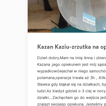
Kazan Kaziu-zrzutka na o
Dzień dobry.Mam na imię Anna i zbiera
Kazana ,jego opiekunem jest mój sąs
wypadkowi(wjechał w niego samochód
polamana,operacja trwała aż 3h , .Kilk
Sławka gdy błąkał się na działkach, 
ludzi.Az kiedyś gdzieś o 3 ciej w noc
działki....Zachęciłam go do wejścia je
znalazł swojego opiekuna. Jesteśmy 