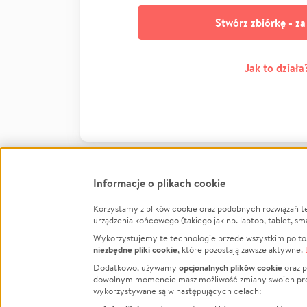
Stwórz zbiórkę - z
Jak to działa
Informacje o plikach cookie
Korzystamy z plików cookie oraz podobnych rozwiązań t
Infor
urządzenia końcowego (takiego jak np. laptop, tablet, sm
Wykorzystujemy te technologie przede wszystkim po to,
Jak to 
niezbędne pliki cookie
, które pozostają zawsze aktywne.
Facebook
Twitter
Instagram
Regula
opcjonalnych plików cookie
Dodatkowo, używamy
oraz p
dowolnym momencie masz możliwość zmiany swoich prefere
Polity
LinkedIn
TikTok
Youtube
wykorzystywane są w następujących celach:
RODO -