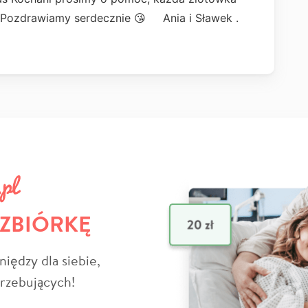
i .Pozdrawiamy serdecznie 😘 Ania i Sławek .
 ZBIÓRKĘ
niędzy dla siebie,
trzebujących!