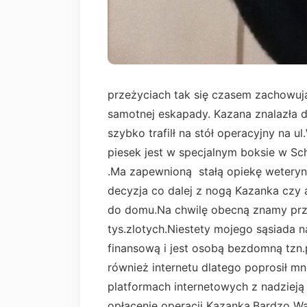
przeżyciach tak się czasem zachowują
samotnej eskapady. Kazana znalazła do
szybko trafilł na stół operacyjny na 
piesek jest w specjalnym boksie w S
.Ma zapewnioną stałą opiekę weteryn
decyzja co dalej z nogą Kazanka czy
do domu.Na chwilę obecną znamy przyb
tys.zlotych.Niestety mojego sąsiada n
finansową i jest osobą bezdomną tzn
również internetu dlatego poprosił m
platformach internetowych z nadzieją 
opłacenie operacji Kazanka.Bardzo W