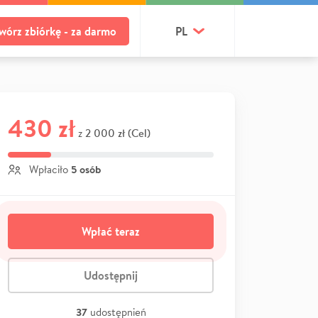
wórz zbiórkę - za darmo
PL
430 zł
2 000 zł (Cel)
z
5 osób
Wpłaciło
Wpłać teraz
Udostępnij
37
udostępnień