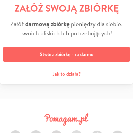
ZAŁÓŻ SWOJĄ ZBIÓRKĘ
Załóż
darmową zbiórkę
pieniędzy dla siebie,
swoich bliskich lub potrzebujących!
Stwórz zbiórkę - za darmo
Jak to działa?
Facebook
Twitter
Instagram
LinkedIn
TikTok
Youtube