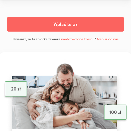
Wpłać teraz
Uważasz, że ta zbiórka zawiera
niedozwolone treści
?
Napisz do nas