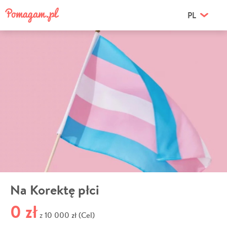
PL
Na Korektę płci
0 zł
10 000 zł (Cel)
z