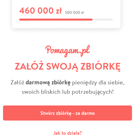
ZAŁÓŻ SWOJĄ ZBIÓRKĘ
Załóż
darmową zbiórkę
pieniędzy dla siebie,
swoich bliskich lub potrzebujących!
Stwórz zbiórkę - za darmo
Jak to działa?