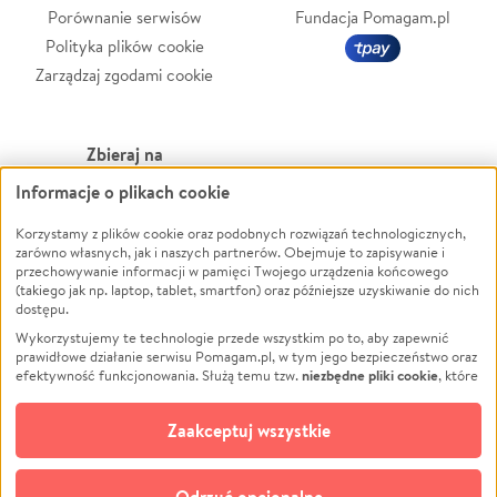
Porównanie serwisów
Fundacja Pomagam.pl
Polityka plików cookie
Zarządzaj zgodami cookie
Zbieraj na
Informacje o plikach cookie
Leczenie
LGBTQ+
Zwierzęta
Powódź
Korzystamy z plików cookie oraz podobnych rozwiązań technologicznych,
zarówno własnych, jak i naszych partnerów. Obejmuje to zapisywanie i
Pożar
Wichura
przechowywanie informacji w pamięci Twojego urządzenia końcowego
(takiego jak np. laptop, tablet, smartfon) oraz późniejsze uzyskiwanie do nich
Ukraina
NGO
dostępu.
Sport
Religia
Wykorzystujemy te technologie przede wszystkim po to, aby zapewnić
Pomoc Finansowa
Edukacja
prawidłowe działanie serwisu Pomagam.pl, w tym jego bezpieczeństwo oraz
niezbędne pliki cookie
efektywność funkcjonowania. Służą temu tzw.
, które
Projekty
Podróż
pozostają zawsze aktywne.
Dowiedz się więcej
Pogrzeb
Impreza
opcjonalnych plików cookie
Dodatkowo, używamy
oraz podobnych
Zaakceptuj wszystkie
Społeczność lokalna
Ochrona środowiska
technologii do celów analitycznych i retargetingowych. Możesz wyrazić
zgodę na ich stosowanie lub jej odmówić. W dowolnym momencie masz
Kultura
Biznes
możliwość zmiany swoich preferencji na stronie „Zarządzaj zgodami cookie”,
Odrzuć opcjonalne