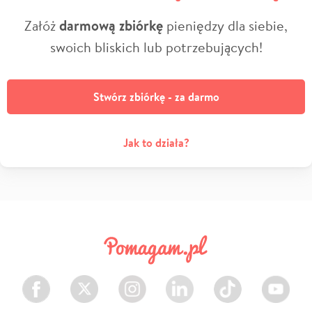
Załóż
darmową zbiórkę
pieniędzy dla siebie,
swoich bliskich lub potrzebujących!
Stwórz zbiórkę - za darmo
Jak to działa?
Facebook
Twitter
Instagram
LinkedIn
TikTok
Youtube