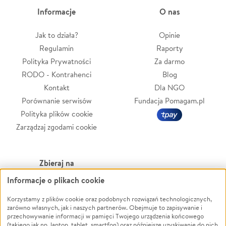
Informacje
O nas
Jak to działa?
Opinie
Regulamin
Raporty
Polityka Prywatności
Za darmo
RODO - Kontrahenci
Blog
Kontakt
Dla NGO
Porównanie serwisów
Fundacja Pomagam.pl
Polityka plików cookie
Zarządzaj zgodami cookie
Zbieraj na
Informacje o plikach cookie
Leczenie
LGBTQ+
Zwierzęta
Powódź
Korzystamy z plików cookie oraz podobnych rozwiązań technologicznych,
zarówno własnych, jak i naszych partnerów. Obejmuje to zapisywanie i
Pożar
Wichura
przechowywanie informacji w pamięci Twojego urządzenia końcowego
(takiego jak np. laptop, tablet, smartfon) oraz późniejsze uzyskiwanie do nich
Ukraina
NGO