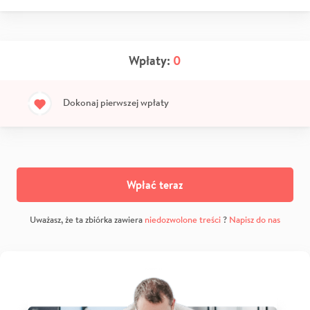
Wpłaty:
0
Dokonaj pierwszej wpłaty
Wpłać teraz
Uważasz, że ta zbiórka zawiera
niedozwolone treści
?
Napisz do nas