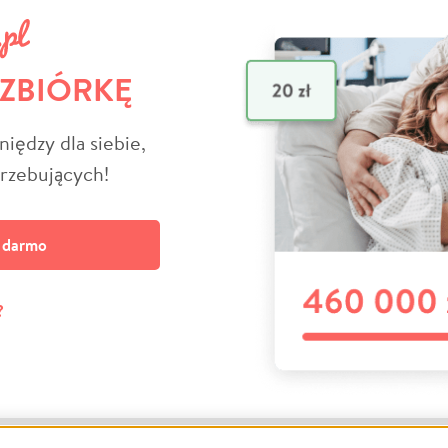
 ZBIÓRKĘ
niędzy dla siebie,
trzebujących!
a darmo
?