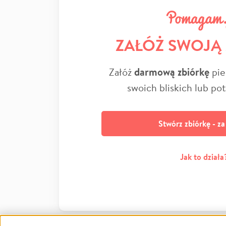
ZAŁÓŻ SWOJĄ
Załóż
darmową zbiórkę
pie
swoich bliskich lub po
Stwórz zbiórkę - z
Jak to działa