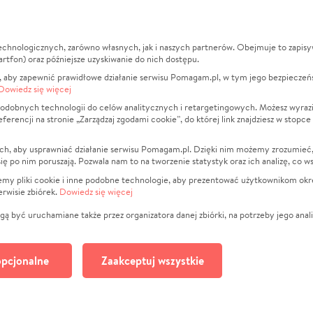
echnologicznych, zarówno własnych, jak i naszych partnerów. Obejmuje to zapis
macje
O nas
Zbieraj n
artfon) oraz późniejsze uzyskiwanie do nich dostępu.
 aby zapewnić prawidłowe działanie serwisu Pomagam.pl, w tym jego bezpieczeń
działa?
Opinie
Leczenie
Dowiedz się więcej
min
Raporty
Zwierzęta
odobnych technologii do celów analitycznych i retargetingowych. Możesz wyrazi
ncji na stronie „Zarządzaj zgodami cookie”, do której link znajdziesz w stopce
ka Prywatności
Za darmo
Pożar
 Kontrahenci
Blog
Ukraina
ch, aby usprawniać działanie serwisu Pomagam.pl. Dzięki nim możemy zrozumieć, j
t
Dla NGO
Sport
ak się po nim poruszają. Pozwala nam to na tworzenie statystyk oraz ich analizę, co w
anie serwisów
Fundacja Pomagam.pl
Pomoc Fi
jemy pliki cookie i inne podobne technologie, aby prezentować użytkownikom okr
rwisie zbiórek.
Dowiedz się więcej
a plików cookie
Projekty
zaj zgodami cookie
Pogrzeb
ą być uruchamiane także przez organizatora danej zbiórki, na potrzeby jego anali
Społeczno
Kultura
pcjonalne
Zaakceptuj wszystkie