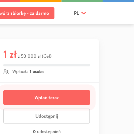
wórz zbiórkę - za darmo
PL
1 zł
50 000 zł (Cel)
z
1 osoba
Wpłaciła
Wpłać teraz
Udostępnij
0
udostępnień