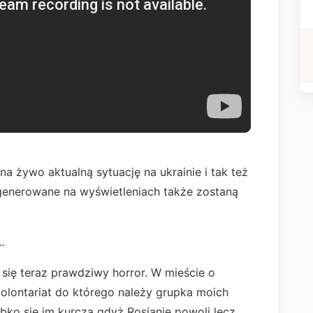
 żywo aktualną sytuację na ukrainie i tak też
generowane na wyświetleniach także zostaną
..
się teraz prawdziwy horror. W mieście o
olontariat do którego należy grupka moich
ko się im kurczą gdyż Rosjanie powoli lecz