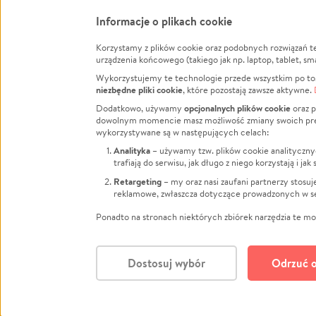
Informacje o plikach cookie
Korzystamy z plików cookie oraz podobnych rozwiązań t
Infor
urządzenia końcowego (takiego jak np. laptop, tablet, sm
Wykorzystujemy te technologie przede wszystkim po to,
Jak to 
niezbędne pliki cookie
, które pozostają zawsze aktywne.
Facebook
Twitter
Instagram
Regula
opcjonalnych plików cookie
Dodatkowo, używamy
oraz p
dowolnym momencie masz możliwość zmiany swoich prefere
Polity
wykorzystywane są w następujących celach:
LinkedIn
TikTok
Youtube
RODO -
Analityka
– używamy tzw. plików cookie analityczny
Kontak
trafiają do serwisu, jak długo z niego korzystają i j
Porówn
Retargeting
– my oraz nasi zaufani partnerzy stosu
reklamowe, zwłaszcza dotyczące prowadzonych w se
Polityk
Zarząd
Ponadto na stronach niektórych zbiórek narzędzia te mog
Dostosuj wybór
Odrzuć o
Polski
© CROWDING SP. Z O.O.