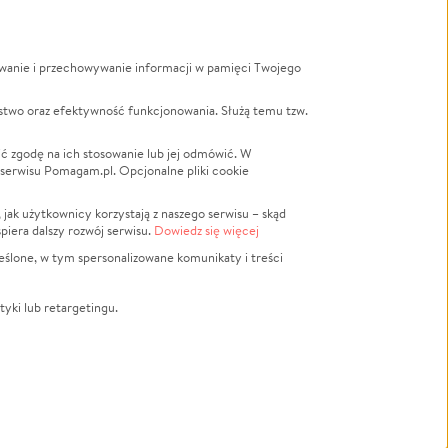
ywanie i przechowywanie informacji w pamięci Twojego
a
stwo oraz efektywność funkcjonowania. Służą temu tzw.
LGBTQ+
Powódź
ć zgodę na ich stosowanie lub jej odmówić. W
 serwisu Pomagam.pl. Opcjonalne pliki cookie
Wichura
NGO
ak użytkownicy korzystają z naszego serwisu – skąd
Religia
spiera dalszy rozwój serwisu.
Dowiedz się więcej
nansowa
Edukacja
eślone, w tym spersonalizowane komunikaty i treści
Podróż
Impreza
tyki lub retargetingu.
ść lokalna
Ochrona środowiska
Biznes