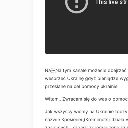
Na￼Na tym kanale możecie obejrzeć na
wesprzeć Ukrainę gdyż pieniądze wy
przesłane na cel pomocy ukrainie
Witam.. Zwracam się do was o pomoc
Jak wszyscy wiemy na Ukrainie toczy 
nazwie Кременец(Kremenets) działa v
znajomych.. Zapasy zgromadzone szyb