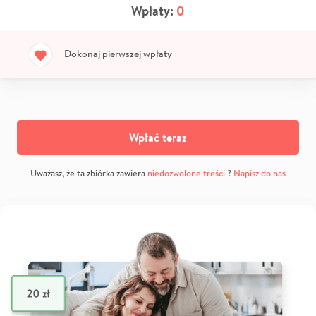
Wpłaty:
0
Dokonaj pierwszej wpłaty
Wpłać teraz
Uważasz, że ta zbiórka zawiera
niedozwolone treści
?
Napisz do nas