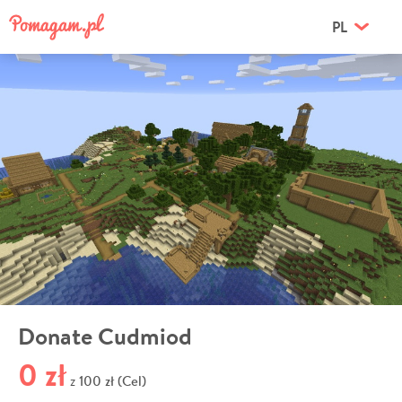
PL
Donate Cudmiod
0 zł
100 zł (Cel)
z