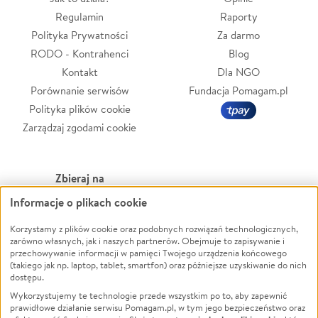
Regulamin
Raporty
Polityka Prywatności
Za darmo
RODO - Kontrahenci
Blog
Kontakt
Dla NGO
Porównanie serwisów
Fundacja Pomagam.pl
Polityka plików cookie
Zarządzaj zgodami cookie
Zbieraj na
Informacje o plikach cookie
Leczenie
LGBTQ+
Zwierzęta
Powódź
Korzystamy z plików cookie oraz podobnych rozwiązań technologicznych,
zarówno własnych, jak i naszych partnerów. Obejmuje to zapisywanie i
Pożar
Wichura
przechowywanie informacji w pamięci Twojego urządzenia końcowego
(takiego jak np. laptop, tablet, smartfon) oraz późniejsze uzyskiwanie do nich
Ukraina
NGO
dostępu.
Sport
Religia
Wykorzystujemy te technologie przede wszystkim po to, aby zapewnić
Pomoc Finansowa
Edukacja
prawidłowe działanie serwisu Pomagam.pl, w tym jego bezpieczeństwo oraz