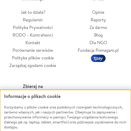
Jak to działa?
Opinie
Regulamin
Raporty
Polityka Prywatności
Za darmo
RODO - Kontrahenci
Blog
Kontakt
Dla NGO
Porównanie serwisów
Fundacja Pomagam.pl
Polityka plików cookie
Zarządzaj zgodami cookie
Zbieraj na
Informacje o plikach cookie
Leczenie
LGBTQ+
Zwierzęta
Powódź
Korzystamy z plików cookie oraz podobnych rozwiązań technologicznych,
zarówno własnych, jak i naszych partnerów. Obejmuje to zapisywanie i
Pożar
Wichura
przechowywanie informacji w pamięci Twojego urządzenia końcowego
(takiego jak np. laptop, tablet, smartfon) oraz późniejsze uzyskiwanie do nich
Ukraina
NGO
dostępu.
Sport
Religia