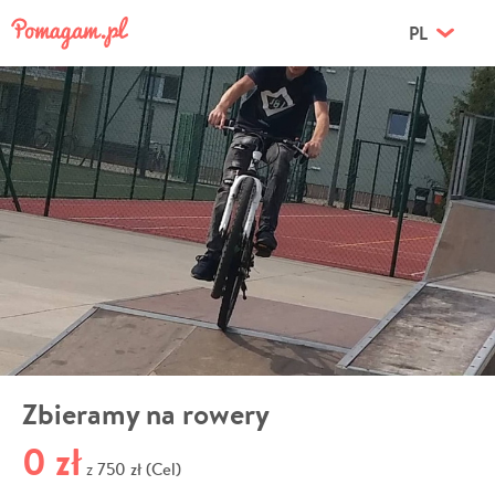
PL
Zbieramy na rowery
0 zł
750 zł (Cel)
z