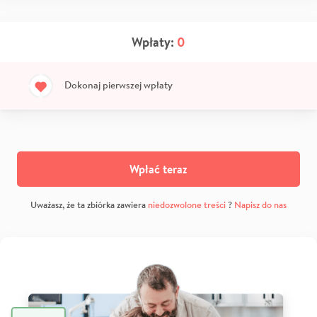
Wpłaty:
0
Dokonaj pierwszej wpłaty
Wpłać teraz
Uważasz, że ta zbiórka zawiera
niedozwolone treści
?
Napisz do nas