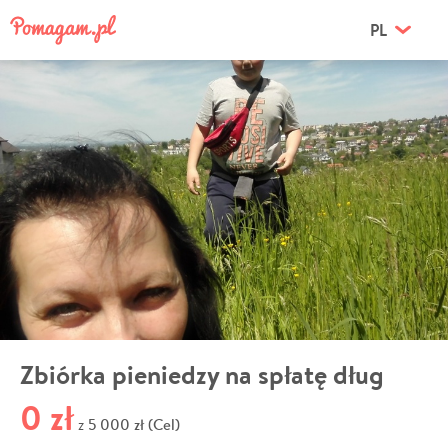
PL
Zbiórka pieniedzy na spłatę dług
0 zł
5 000 zł (Cel)
z