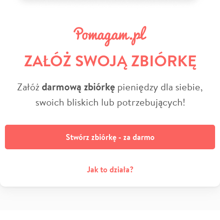
ZAŁÓŻ SWOJĄ ZBIÓRKĘ
Załóż
darmową zbiórkę
pieniędzy dla siebie,
swoich bliskich lub potrzebujących!
Stwórz zbiórkę - za darmo
Jak to działa?