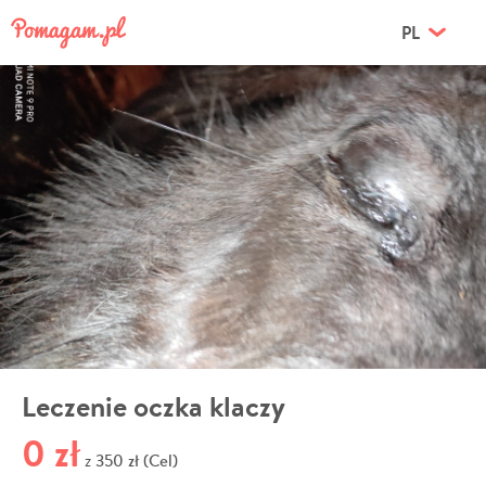
PL
Leczenie oczka klaczy
0 zł
350 zł (Cel)
z