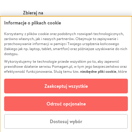
Zbieraj na
Informacje o plikach cookie
Leczenie
LGBTQ+
Zwierzęta
Powódź
Korzystamy z plików cookie oraz podobnych rozwiązań technologicznych,
zarówno własnych, jak i naszych partnerów. Obejmuje to zapisywanie i
Pożar
Wichura
przechowywanie informacji w pamięci Twojego urządzenia końcowego
(takiego jak np. laptop, tablet, smartfon) oraz późniejsze uzyskiwanie do nich
Ukraina
NGO
dostępu.
Sport
Religia
Wykorzystujemy te technologie przede wszystkim po to, aby zapewnić
Pomoc Finansowa
Edukacja
prawidłowe działanie serwisu Pomagam.pl, w tym jego bezpieczeństwo oraz
niezbędne pliki cookie
efektywność funkcjonowania. Służą temu tzw.
, które
Projekty
Podróż
pozostają zawsze aktywne.
Dowiedz się więcej
Pogrzeb
Impreza
opcjonalnych plików cookie
Dodatkowo, używamy
oraz podobnych
Zaakceptuj wszystkie
Społeczność lokalna
Ochrona środowiska
technologii do celów analitycznych i retargetingowych. Możesz wyrazić
zgodę na ich stosowanie lub jej odmówić. W dowolnym momencie masz
Kultura
Biznes
możliwość zmiany swoich preferencji na stronie „Zarządzaj zgodami cookie”,
Odrzuć opcjonalne
Polski
do której link znajdziesz w stopce serwisu Pomagam.pl. Opcjonalne pliki
cookie wykorzystywane są w następujących celach:
© CROWDING SP. Z O.O.
Analityka
– używamy tzw. plików cookie analitycznych, aby usprawniać
Dostosuj wybór
działanie serwisu Pomagam.pl. Dzięki nim możemy zrozumieć, jak
użytkownicy korzystają z naszego serwisu – skąd trafiają do serwisu, jak
Stwórz zbiórkę - za darmo
długo z niego korzystają i jak się po nim poruszają. Pozwala nam to na