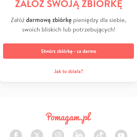
ZAŁÓŻ SWOJĄ ZBIÓRKĘ
Załóż
darmową zbiórkę
pieniędzy dla siebie,
swoich bliskich lub potrzebujących!
Stwórz zbiórkę - za darmo
Jak to działa?
Facebook
Twitter
Instagram
LinkedIn
TikTok
Youtube