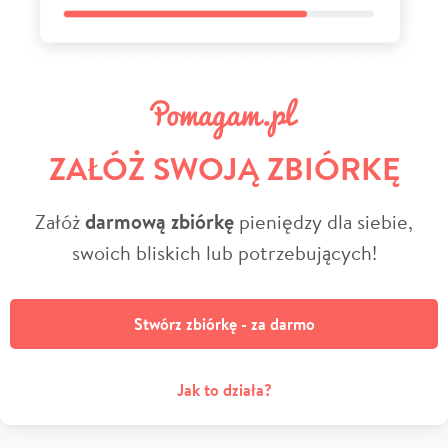
ZAŁÓŻ SWOJĄ ZBIÓRKĘ
Załóż
darmową zbiórkę
pieniędzy dla siebie,
swoich bliskich lub potrzebujących!
Stwórz zbiórkę - za darmo
Jak to działa?