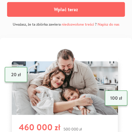
Wpłać teraz
Uważasz, że ta zbiórka zawiera
niedozwolone treści
?
Napisz do nas