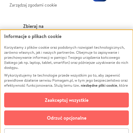
Zarządzaj zgodami cookie
Zbieraj na
Informacje o plikach cookie
Leczenie
LGBTQ+
Zwierzęta
Powódź
Korzystamy z plików cookie oraz podobnych rozwiązań technologicznych,
zarówno własnych, jak i naszych partnerów. Obejmuje to zapisywanie i
Pożar
Wichura
przechowywanie informacji w pamięci Twojego urządzenia końcowego
(takiego jak np. laptop, tablet, smartfon) oraz późniejsze uzyskiwanie do nich
Ukraina
NGO
dostępu.
Sport
Religia
Wykorzystujemy te technologie przede wszystkim po to, aby zapewnić
Pomoc Finansowa
Edukacja
prawidłowe działanie serwisu Pomagam.pl, w tym jego bezpieczeństwo oraz
niezbędne pliki cookie
efektywność funkcjonowania. Służą temu tzw.
, które
Projekty
Podróż
pozostają zawsze aktywne.
Dowiedz się więcej
Pogrzeb
Impreza
opcjonalnych plików cookie
Dodatkowo, używamy
oraz podobnych
Zaakceptuj wszystkie
Społeczność lokalna
Ochrona środowiska
technologii do celów analitycznych i retargetingowych. Możesz wyrazić
zgodę na ich stosowanie lub jej odmówić. W dowolnym momencie masz
Kultura
Biznes
możliwość zmiany swoich preferencji na stronie „Zarządzaj zgodami cookie”,
Odrzuć opcjonalne
Polski
do której link znajdziesz w stopce serwisu Pomagam.pl. Opcjonalne pliki
cookie wykorzystywane są w następujących celach:
© CROWDING SP. Z O.O.
Analityka
– używamy tzw. plików cookie analitycznych, aby usprawniać