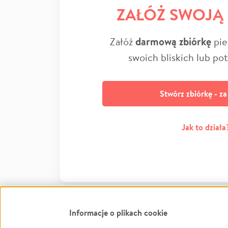
ZAŁÓŻ SWOJĄ
Załóż
darmową zbiórkę
pie
swoich bliskich lub po
Stwórz zbiórkę - z
Jak to działa
Informacje o plikach cookie