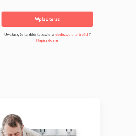
Wpłać teraz
Uważasz, że ta zbiórka zawiera
niedozwolone treści
?
Napisz do nas