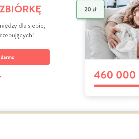
 ZBIÓRKĘ
niędzy dla siebie,
trzebujących!
a darmo
?