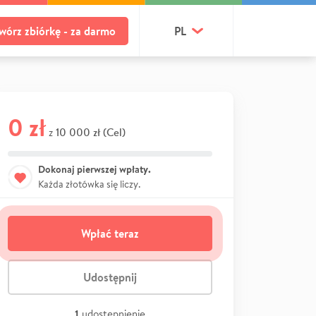
wórz zbiórkę - za darmo
PL
0 zł
10 000 zł (Cel)
z
Dokonaj pierwszej wpłaty.
Każda złotówka się liczy.
Wpłać teraz
Udostępnij
1
udostępnienie