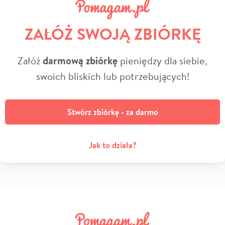
ZAŁÓŻ SWOJĄ ZBIÓRKĘ
Załóż
darmową zbiórkę
pieniędzy dla siebie,
swoich bliskich lub potrzebujących!
Stwórz zbiórkę - za darmo
Jak to działa?