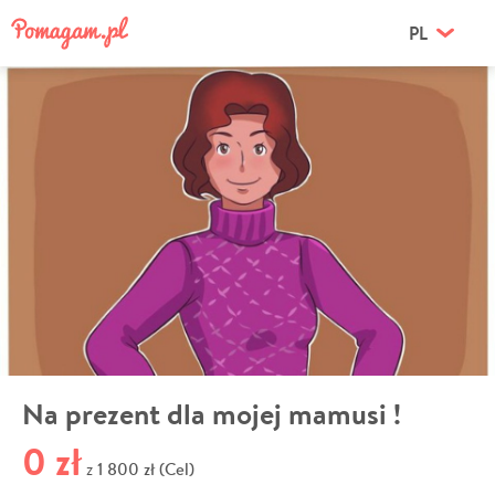
PL
Na prezent dla mojej mamusi !
0 zł
1 800 zł (Cel)
z