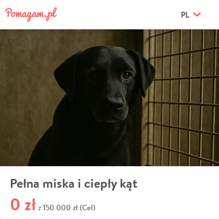
PL
Pełna miska i ciepły kąt
0 zł
150 000 zł (Cel)
z