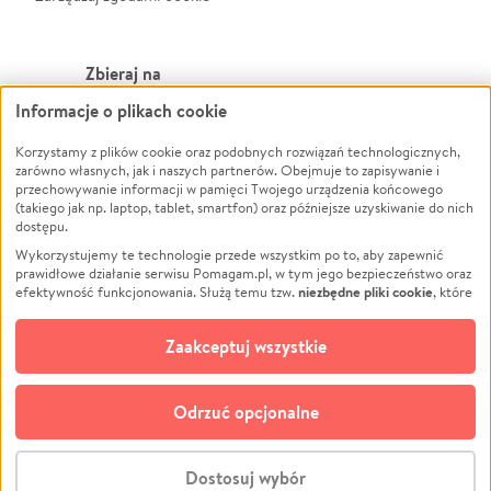
Zbieraj na
Informacje o plikach cookie
Leczenie
LGBTQ+
Zwierzęta
Powódź
Korzystamy z plików cookie oraz podobnych rozwiązań technologicznych,
zarówno własnych, jak i naszych partnerów. Obejmuje to zapisywanie i
Pożar
Wichura
przechowywanie informacji w pamięci Twojego urządzenia końcowego
(takiego jak np. laptop, tablet, smartfon) oraz późniejsze uzyskiwanie do nich
Ukraina
NGO
dostępu.
Sport
Religia
Wykorzystujemy te technologie przede wszystkim po to, aby zapewnić
Pomoc Finansowa
Edukacja
prawidłowe działanie serwisu Pomagam.pl, w tym jego bezpieczeństwo oraz
niezbędne pliki cookie
efektywność funkcjonowania. Służą temu tzw.
, które
Projekty
Podróż
pozostają zawsze aktywne.
Dowiedz się więcej
Pogrzeb
Impreza
opcjonalnych plików cookie
Dodatkowo, używamy
oraz podobnych
Zaakceptuj wszystkie
Społeczność lokalna
Ochrona środowiska
technologii do celów analitycznych i retargetingowych. Możesz wyrazić
zgodę na ich stosowanie lub jej odmówić. W dowolnym momencie masz
Kultura
Biznes
możliwość zmiany swoich preferencji na stronie „Zarządzaj zgodami cookie”,
Odrzuć opcjonalne
Polski
do której link znajdziesz w stopce serwisu Pomagam.pl. Opcjonalne pliki
cookie wykorzystywane są w następujących celach:
© CROWDING SP. Z O.O.
Analityka
– używamy tzw. plików cookie analitycznych, aby usprawniać
Dostosuj wybór
działanie serwisu Pomagam.pl. Dzięki nim możemy zrozumieć, jak