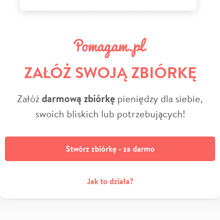
ZAŁÓŻ SWOJĄ ZBIÓRKĘ
Załóż
darmową zbiórkę
pieniędzy dla siebie,
swoich bliskich lub potrzebujących!
Stwórz zbiórkę - za darmo
Jak to działa?