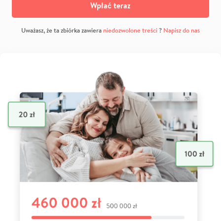
Wpłać teraz
Uważasz, że ta zbiórka zawiera
niedozwolone treści
?
Napisz do nas