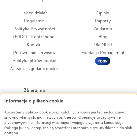
Jak to działa?
Opinie
Regulamin
Raporty
Polityka Prywatności
Za darmo
RODO - Kontrahenci
Blog
Kontakt
Dla NGO
Porównanie serwisów
Fundacja Pomagam.pl
Polityka plików cookie
Zarządzaj zgodami cookie
Zbieraj na
Informacje o plikach cookie
Leczenie
LGBTQ+
Zwierzęta
Powódź
Korzystamy z plików cookie oraz podobnych rozwiązań technologicznych,
zarówno własnych, jak i naszych partnerów. Obejmuje to zapisywanie i
Pożar
Wichura
przechowywanie informacji w pamięci Twojego urządzenia końcowego
(takiego jak np. laptop, tablet, smartfon) oraz późniejsze uzyskiwanie do nich
Ukraina
NGO
dostępu.
Sport
Religia