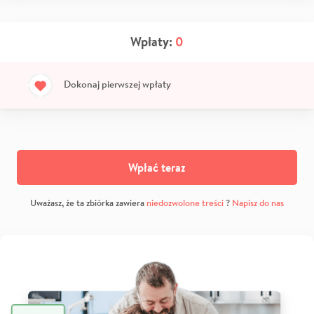
Wpłaty:
0
Dokonaj pierwszej wpłaty
Wpłać teraz
Uważasz, że ta zbiórka zawiera
niedozwolone treści
?
Napisz do nas