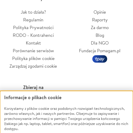
Jak to działa?
Opinie
Regulamin
Raporty
Polityka Prywatności
Za darmo
RODO - Kontrahenci
Blog
Kontakt
Dla NGO
Porównanie serwisów
Fundacja Pomagam.pl
Polityka plików cookie
Zarządzaj zgodami cookie
Zbieraj na
Informacje o plikach cookie
Leczenie
LGBTQ+
Zwierzęta
Powódź
Korzystamy z plików cookie oraz podobnych rozwiązań technologicznych,
zarówno własnych, jak i naszych partnerów. Obejmuje to zapisywanie i
Pożar
Wichura
przechowywanie informacji w pamięci Twojego urządzenia końcowego
(takiego jak np. laptop, tablet, smartfon) oraz późniejsze uzyskiwanie do nich
Ukraina
NGO
dostępu.
Sport
Religia