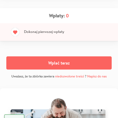
Wpłaty:
0
Dokonaj pierwszej wpłaty
Wpłać teraz
Uważasz, że ta zbiórka zawiera
niedozwolone treści
?
Napisz do nas