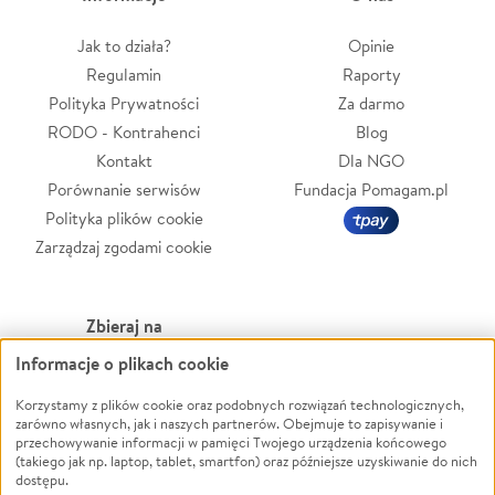
Jak to działa?
Opinie
Regulamin
Raporty
Polityka Prywatności
Za darmo
RODO - Kontrahenci
Blog
Kontakt
Dla NGO
Porównanie serwisów
Fundacja Pomagam.pl
Polityka plików cookie
Zarządzaj zgodami cookie
Zbieraj na
Informacje o plikach cookie
Leczenie
LGBTQ+
Zwierzęta
Powódź
Korzystamy z plików cookie oraz podobnych rozwiązań technologicznych,
zarówno własnych, jak i naszych partnerów. Obejmuje to zapisywanie i
Pożar
Wichura
przechowywanie informacji w pamięci Twojego urządzenia końcowego
(takiego jak np. laptop, tablet, smartfon) oraz późniejsze uzyskiwanie do nich
Ukraina
NGO
dostępu.
Sport
Religia