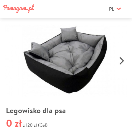
PL
Legowisko dla psa
0 zł
120 zł (Cel)
z