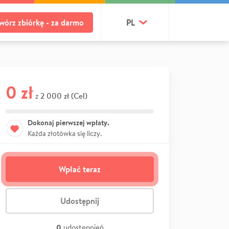
wórz zbiórkę - za darmo
PL
0 zł
2 000 zł (Cel)
z
Dokonaj pierwszej wpłaty.
Każda złotówka się liczy.
Wpłać teraz
Udostępnij
0
udostępnień