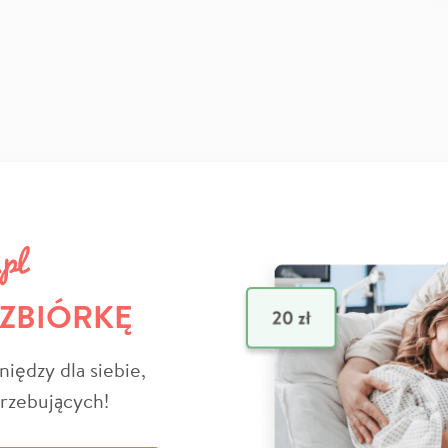
 ZBIÓRKĘ
niędzy dla siebie,
trzebujących!