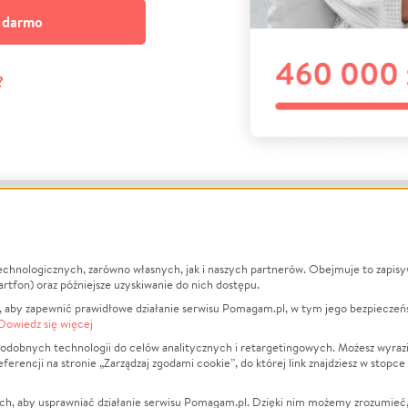
a darmo
?
echnologicznych, zarówno własnych, jak i naszych partnerów. Obejmuje to zapis
macje
O nas
Zbieraj n
artfon) oraz późniejsze uzyskiwanie do nich dostępu.
 aby zapewnić prawidłowe działanie serwisu Pomagam.pl, w tym jego bezpieczeń
działa?
Opinie
Leczenie
Dowiedz się więcej
min
Raporty
Zwierzęta
odobnych technologii do celów analitycznych i retargetingowych. Możesz wyrazi
ncji na stronie „Zarządzaj zgodami cookie”, do której link znajdziesz w stopce
ka Prywatności
Za darmo
Pożar
 Kontrahenci
Blog
Ukraina
ch, aby usprawniać działanie serwisu Pomagam.pl. Dzięki nim możemy zrozumieć, j