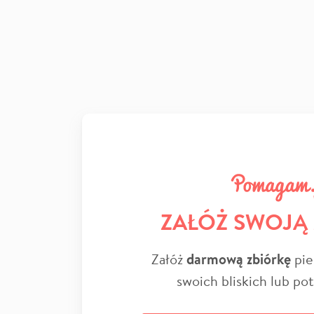
ZAŁÓŻ SWOJĄ
Załóż
darmową zbiórkę
pie
swoich bliskich lub po