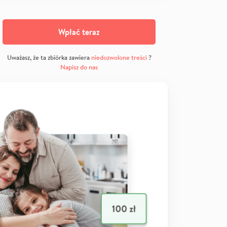
Wpłać teraz
Uważasz, że ta zbiórka zawiera
niedozwolone treści
?
Napisz do nas