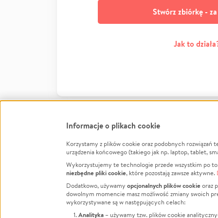
Stwórz zbiórkę - z
Jak to działa
Informacje o plikach cookie
Korzystamy z plików cookie oraz podobnych rozwiązań t
Infor
urządzenia końcowego (takiego jak np. laptop, tablet, sm
Wykorzystujemy te technologie przede wszystkim po to,
Jak to 
niezbędne pliki cookie
, które pozostają zawsze aktywne.
Facebook
Twitter
Instagram
Regula
opcjonalnych plików cookie
Dodatkowo, używamy
oraz p
dowolnym momencie masz możliwość zmiany swoich prefere
Polity
LinkedIn
TikTok
Youtube
wykorzystywane są w następujących celach:
RODO -
Analityka
– używamy tzw. plików cookie analityczny