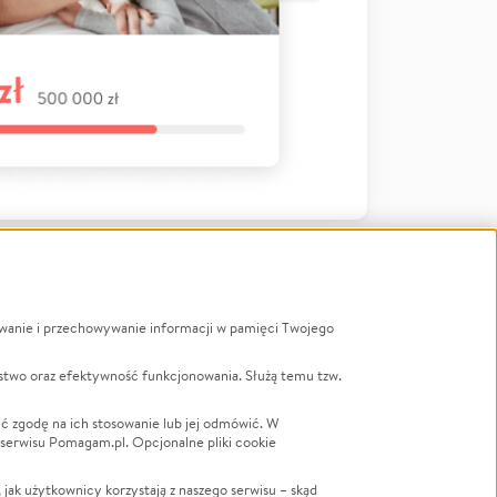
ywanie i przechowywanie informacji w pamięci Twojego
a
stwo oraz efektywność funkcjonowania. Służą temu tzw.
LGBTQ+
Powódź
ć zgodę na ich stosowanie lub jej odmówić. W
 serwisu Pomagam.pl. Opcjonalne pliki cookie
Wichura
NGO
ak użytkownicy korzystają z naszego serwisu – skąd