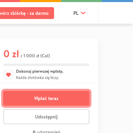
wórz zbiórkę - za darmo
PL
0 zł
1 000 zł (Cel)
z
Dokonaj pierwszej wpłaty.
Każda złotówka się liczy.
Wpłać teraz
Udostępnij
0
udostępnień