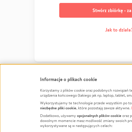
Stwórz zbiórkę - z
Jak to działa
Informacje o plikach cookie
Korzystamy z plików cookie oraz podobnych rozwiązań t
Infor
urządzenia końcowego (takiego jak np. laptop, tablet, sm
Wykorzystujemy te technologie przede wszystkim po to,
Jak to 
niezbędne pliki cookie
, które pozostają zawsze aktywne.
Facebook
Twitter
Instagram
Regula
opcjonalnych plików cookie
Dodatkowo, używamy
oraz p
dowolnym momencie masz możliwość zmiany swoich prefere
Polity
LinkedIn
TikTok
Youtube
wykorzystywane są w następujących celach:
RODO -