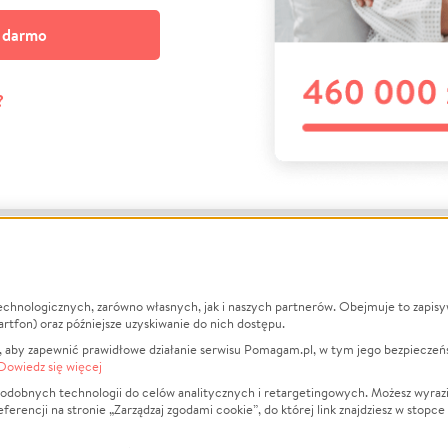
a darmo
?
echnologicznych, zarówno własnych, jak i naszych partnerów. Obejmuje to zapis
macje
O nas
Zbieraj n
artfon) oraz późniejsze uzyskiwanie do nich dostępu.
 aby zapewnić prawidłowe działanie serwisu Pomagam.pl, w tym jego bezpieczeń
działa?
Opinie
Leczenie
Dowiedz się więcej
min
Raporty
Zwierzęta
odobnych technologii do celów analitycznych i retargetingowych. Możesz wyrazi
ncji na stronie „Zarządzaj zgodami cookie”, do której link znajdziesz w stopce
ka Prywatności
Za darmo
Pożar
 Kontrahenci
Blog
Ukraina