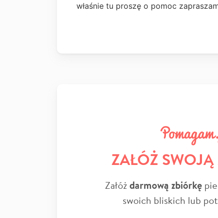
właśnie tu proszę o pomoc zaprasza
ZAŁÓŻ SWOJĄ
Załóż
darmową zbiórkę
pie
swoich bliskich lub po