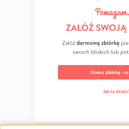
ZAŁÓŻ SWOJĄ
Załóż
darmową zbiórkę
pie
swoich bliskich lub po
Stwórz zbiórkę - z
Jak to działa