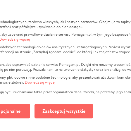
echnologicznych, zarówno własnych, jak i naszych partnerów. Obejmuje to zapis
macje
O nas
Zbieraj n
artfon) oraz późniejsze uzyskiwanie do nich dostępu.
 aby zapewnić prawidłowe działanie serwisu Pomagam.pl, w tym jego bezpieczeń
działa?
Opinie
Leczenie
Dowiedz się więcej
min
Raporty
Zwierzęta
odobnych technologii do celów analitycznych i retargetingowych. Możesz wyrazi
ncji na stronie „Zarządzaj zgodami cookie”, do której link znajdziesz w stopce
ka Prywatności
Za darmo
Pożar
 Kontrahenci
Blog
Ukraina
ch, aby usprawniać działanie serwisu Pomagam.pl. Dzięki nim możemy zrozumieć, j
t
Dla NGO
Sport
ak się po nim poruszają. Pozwala nam to na tworzenie statystyk oraz ich analizę, co w
anie serwisów
Fundacja Pomagam.pl
Pomoc Fi
jemy pliki cookie i inne podobne technologie, aby prezentować użytkownikom okr
rwisie zbiórek.
Dowiedz się więcej
a plików cookie
Projekty
zaj zgodami cookie
Pogrzeb
ą być uruchamiane także przez organizatora danej zbiórki, na potrzeby jego anali
Społeczno
Kultura
pcjonalne
Zaakceptuj wszystkie