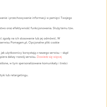
ywanie i przechowywanie informacji w pamięci Twojego
a
stwo oraz efektywność funkcjonowania. Służą temu tzw.
LGBTQ+
Powódź
ć zgodę na ich stosowanie lub jej odmówić. W
 serwisu Pomagam.pl. Opcjonalne pliki cookie
Wichura
NGO
ak użytkownicy korzystają z naszego serwisu – skąd
Religia
spiera dalszy rozwój serwisu.
Dowiedz się więcej
nansowa
Edukacja
eślone, w tym spersonalizowane komunikaty i treści
Podróż
Impreza
tyki lub retargetingu.
ść lokalna
Ochrona środowiska
Biznes