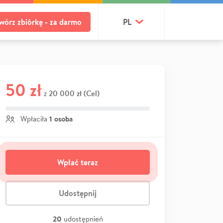
wórz zbiórkę - za darmo
PL
50 zł
20 000 zł (Cel)
z
1 osoba
Wpłaciła
Wpłać teraz
Udostępnij
20
udostępnień