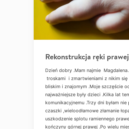
Rekonstrukcja ręki prawej
Dzień dobry .Mam najmie Magdalena. N
troskami i zmartwieniami z nikim się 
bliskim i znajomym .Moje szczęście o
najważniejsze były dzieci .Kilka lat 
komunikacyjnemu .Trzy dni byłam nie
czaszki ,wieloodłamowe złamanie łopa
uszkodzenie splotu ramiennego praw
kończyny górnej prawej .Po wielu mie