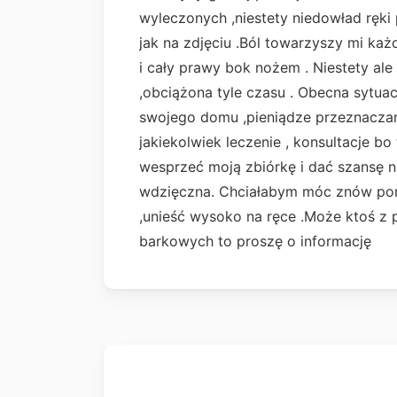
wyleczonych ,niestety niedowład ręki
jak na zdjęciu .Ból towarzyszy mi każd
i cały prawy bok nożem . Niestety al
,obciążona tyle czasu . Obecna sytuac
swojego domu ,pieniądze przeznaczam
jakiekolwiek leczenie , konsultacje bo
wesprzeć moją zbiórkę i dać szansę n
wdzięczna.
Chciałabym móc znów poru
,unieść wysoko na ręce .Może ktoś z p
barkowych to proszę o informację