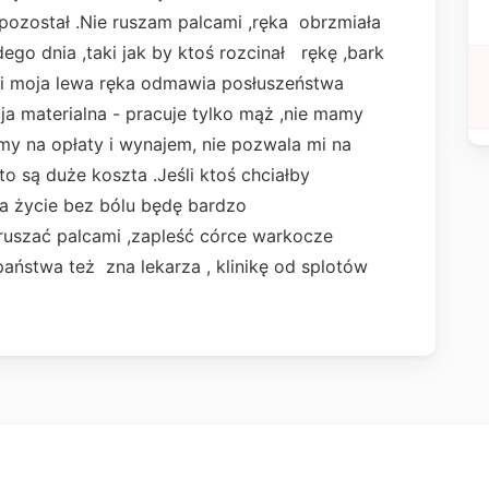
 pozostał .Nie ruszam palcami ,ręka obrzmiała
ego dnia ,taki jak by ktoś rozcinał rękę ,bark
e i moja lewa ręka odmawia posłuszeństwa
ja materialna - pracuje tylko mąż ,nie mamy
y na opłaty i wynajem, nie pozwala mi na
 to są duże koszta .Jeśli ktoś chciałby
a życie bez bólu będę bardzo
szać palcami ,zapleść córce warkocze
aństwa też zna lekarza , klinikę od splotów