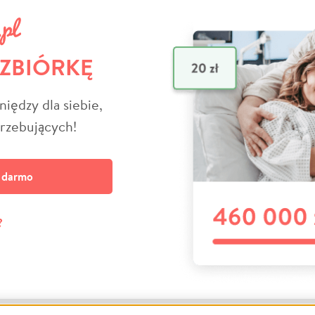
 ZBIÓRKĘ
niędzy dla siebie,
trzebujących!
a darmo
?