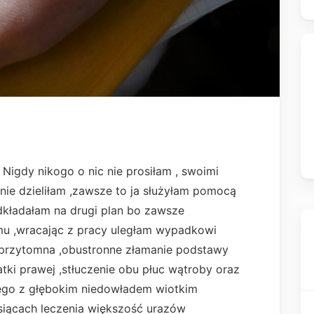
igdy nikogo o nic nie prosiłam , swoimi
nie dzieliłam ,zawsze to ja służyłam pomocą
dkładałam na drugi plan bo zawsze
temu ,wracając z pracy uległam wypadkowi
 przytomna ,obustronne złamanie podstawy
tki prawej ,stłuczenie obu płuc wątroby oraz
ego z głębokim niedowładem wiotkim
siącach leczenia większość urazów