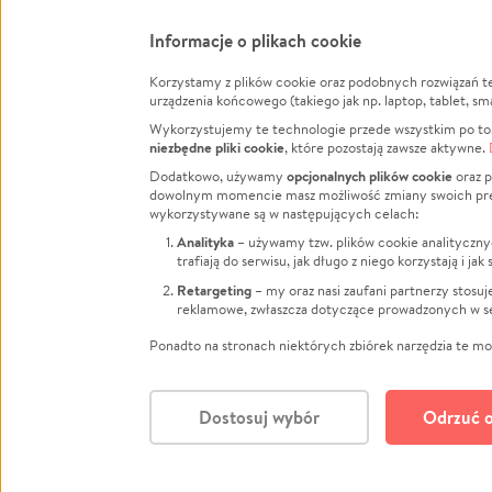
Informacje o plikach cookie
Korzystamy z plików cookie oraz podobnych rozwiązań t
Infor
urządzenia końcowego (takiego jak np. laptop, tablet, sm
Wykorzystujemy te technologie przede wszystkim po to,
Jak to 
niezbędne pliki cookie
, które pozostają zawsze aktywne.
Facebook
Twitter
Instagram
Regula
opcjonalnych plików cookie
Dodatkowo, używamy
oraz p
dowolnym momencie masz możliwość zmiany swoich prefere
Polity
LinkedIn
TikTok
Youtube
wykorzystywane są w następujących celach:
RODO -
Analityka
– używamy tzw. plików cookie analityczny
Kontak
trafiają do serwisu, jak długo z niego korzystają i j
Porówn
Retargeting
– my oraz nasi zaufani partnerzy stosu
reklamowe, zwłaszcza dotyczące prowadzonych w se
Polityk
Zarząd
Ponadto na stronach niektórych zbiórek narzędzia te mog
Dostosuj wybór
Odrzuć o
Polski
© CROWDING SP. Z O.O.