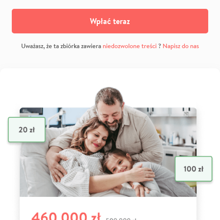
Wpłać teraz
Uważasz, że ta zbiórka zawiera
niedozwolone treści
?
Napisz do nas