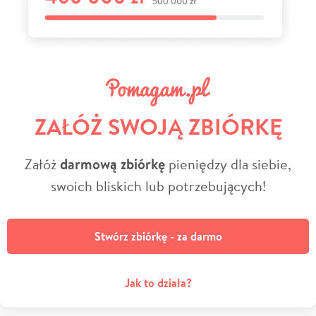
ZAŁÓŻ SWOJĄ ZBIÓRKĘ
Załóż
darmową zbiórkę
pieniędzy dla siebie,
swoich bliskich lub potrzebujących!
Stwórz zbiórkę - za darmo
Jak to działa?