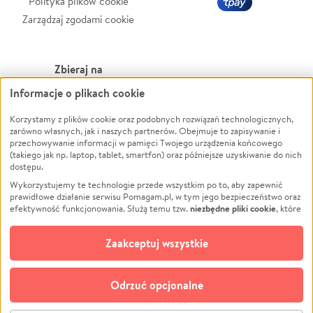
Polityka plików cookie
Zarządzaj zgodami cookie
Zbieraj na
Informacje o plikach cookie
Leczenie
LGBTQ+
Zwierzęta
Powódź
Korzystamy z plików cookie oraz podobnych rozwiązań technologicznych,
zarówno własnych, jak i naszych partnerów. Obejmuje to zapisywanie i
Pożar
Wichura
przechowywanie informacji w pamięci Twojego urządzenia końcowego
(takiego jak np. laptop, tablet, smartfon) oraz późniejsze uzyskiwanie do nich
Ukraina
NGO
dostępu.
Sport
Religia
Wykorzystujemy te technologie przede wszystkim po to, aby zapewnić
Pomoc Finansowa
Edukacja
prawidłowe działanie serwisu Pomagam.pl, w tym jego bezpieczeństwo oraz
niezbędne pliki cookie
efektywność funkcjonowania. Służą temu tzw.
, które
Projekty
Podróż
pozostają zawsze aktywne.
Dowiedz się więcej
Pogrzeb
Impreza
opcjonalnych plików cookie
Dodatkowo, używamy
oraz podobnych
Zaakceptuj wszystkie
Społeczność lokalna
Ochrona środowiska
technologii do celów analitycznych i retargetingowych. Możesz wyrazić
zgodę na ich stosowanie lub jej odmówić. W dowolnym momencie masz
Kultura
Biznes
możliwość zmiany swoich preferencji na stronie „Zarządzaj zgodami cookie”,
Odrzuć opcjonalne
Polski
do której link znajdziesz w stopce serwisu Pomagam.pl. Opcjonalne pliki
cookie wykorzystywane są w następujących celach: