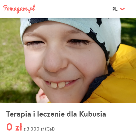
PL
Terapia i leczenie dla Kubusia
0 zł
3 000 zł (Cel)
z