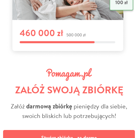
ZAŁÓŻ SWOJĄ ZBIÓRKĘ
Załóż
darmową zbiórkę
pieniędzy dla siebie,
swoich bliskich lub potrzebujących!
Stwórz zbiórkę - za darmo