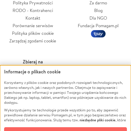
Polityka Prywatności
Za darmo
RODO - Kontrahenci
Blog
Kontakt
Dla NGO
Porównanie serwisów
Fundacja Pomagam.pl
Polityka plików cookie
Zarządzaj zgodami cookie
Zbieraj na
Informacje o plikach cookie
Leczenie
LGBTQ+
Zwierzęta
Powódź
Korzystamy z plików cookie oraz podobnych rozwiązań technologicznych,
zarówno własnych, jak i naszych partnerów. Obejmuje to zapisywanie i
Pożar
Wichura
przechowywanie informacji w pamięci Twojego urządzenia końcowego
(takiego jak np. laptop, tablet, smartfon) oraz późniejsze uzyskiwanie do nich
Ukraina
NGO
dostępu.
Sport
Religia
Wykorzystujemy te technologie przede wszystkim po to, aby zapewnić
Pomoc Finansowa
Edukacja
prawidłowe działanie serwisu Pomagam.pl, w tym jego bezpieczeństwo oraz
niezbędne pliki cookie
efektywność funkcjonowania. Służą temu tzw.
, które
Projekty
Podróż
pozostają zawsze aktywne.
Dowiedz się więcej
Pogrzeb
Impreza