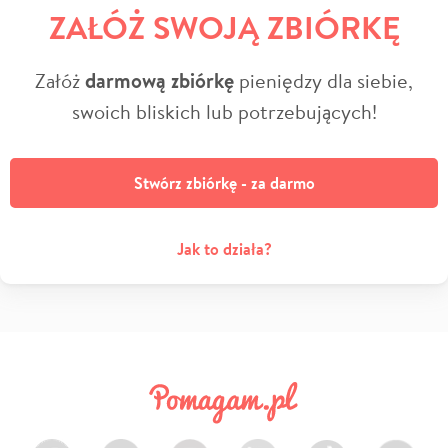
ZAŁÓŻ SWOJĄ ZBIÓRKĘ
Załóż
darmową zbiórkę
pieniędzy dla siebie,
swoich bliskich lub potrzebujących!
Stwórz zbiórkę - za darmo
Jak to działa?
Facebook
Twitter
Instagram
LinkedIn
TikTok
Youtube