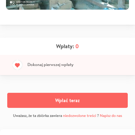
Wpłaty:
0
Dokonaj pierwszej wpłaty
Wpłać teraz
Uważasz, że ta zbiórka zawiera
niedozwolone treści
?
Napisz do nas