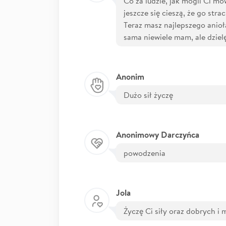
Co za ludzie, jak mogli Ci m
jeszcze się cieszą, że go stra
Teraz masz najlepszego anioł
sama niewiele mam, ale dzielę
Anonim
Dużo sił życzę
Anonimowy Darczyńca
powodzenia
Jola
Życzę Ci siły oraz dobrych i 