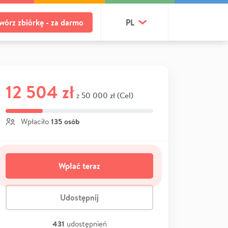
wórz zbiórkę - za darmo
PL
12 504 zł
50 000 zł (Cel)
z
135 osób
Wpłaciło
Wpłać teraz
Udostępnij
431
udostępnień