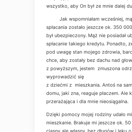
wszystko, aby On był ze mnie dalej d
Jak wspomniałam wcześniej, mąż za
spłacania zostało jeszcze ok. 350 000
był ubezpieczony. Mąż nie posiadał ub
spłacanie takiego kredytu. Ponadto, z
pod uwagę stan mojego zdrowia, bardzo
chce, aby zostały bez dachu nad gło
z powyższym, jestem zmuszona odrzu
wyprowadzić się
z dziećmi z mieszkania. Antoś na s
domu, jaki zna, reaguje płaczem. Ale 
przerażająca i dla mnie nieosiągalna.
Dzięki pomocy mojej rodziny udało mi
mieszkanie. Brakuje mi jeszcze ok. 
ciasny ale własny, bez długów i lęku o