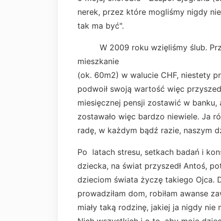
nerek, przez które mogliśmy nigdy nie
tak ma być".
W 2009 roku wzięliśmy ślub. Przed
mieszkanie
(ok. 60m2) w walucie CHF, niestety pr
podwoił swoją wartość więc przyszed
miesięcznej pensji zostawić w banku,
zostawało więc bardzo niewiele. Ja
radę, w każdym bądź razie, naszym dz
Po latach stresu, setkach badań i kons
dziecka, na świat przyszedł Antoś, p
dzieciom świata życzę takiego Ojca.
prowadziłam dom, robiłam awanse zaw
miały taką rodzinę, jakiej ja nigdy ni