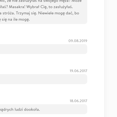
ówić, że nie zasłużyłaś na swojego męża? Może
ciłaś? Masakra! Wybrał Cię, to zasłużyłaś.
a stróża. Trzymaj się. Niewiele mogę dać, bo
 się na ile mogę.
09.08.2019
19.06.2017
18.06.2017
mądrych ludzi dookoła.