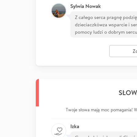
Sylwia Nowak
Z całego serca pragnę podzi
dzieciaczkówza wsparcie i se
pomocy ludzi o dobrym serc
Z
SŁOW
Twoje słowa mają moc pomagania! Wp
Izka