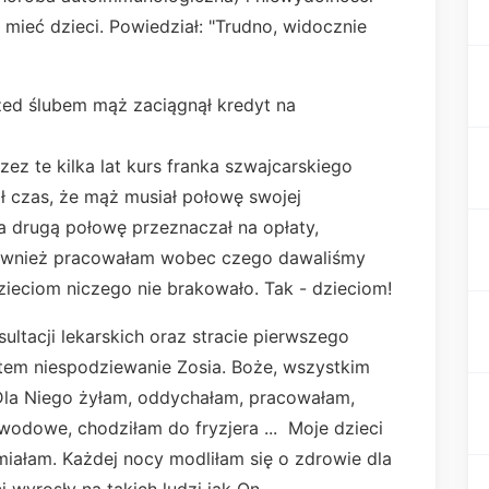
 mieć dzieci. Powiedział: "Trudno, widocznie
 ślubem mąż zaciągnął kredyt na
zez te kilka lat kurs franka szwajcarskiego
ł czas, że mąż musiał połowę swojej
 a drugą połowę przeznaczał na opłaty,
 również pracowałam wobec czego dawaliśmy
ieciom niczego nie brakowało. Tak - dzieciom!
ultacji lekarskich oraz stracie pierwszego
otem niespodziewanie Zosia. Boże, wszystkim
 Dla Niego żyłam, oddychałam, pracowałam,
odowe, chodziłam do fryzjera ... Moje dzieci
e miałam. Każdej nocy modliłam się o zdrowie dla