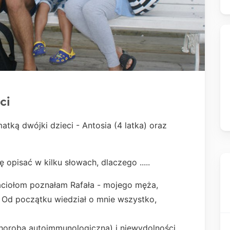
ci
tką dwójki dzieci - Antosia (4 latka) oraz
 opisać w kilku słowach, dlaczego .....
ołom poznałam Rafała - mojego męża,
. Od początku wiedział o mnie wszystko,
choroba autoimmunologiczna) i niewydolności