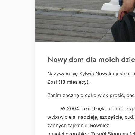
Nowy dom dla moich dzie
Nazywam się Sylwia Nowak i jestem ma
Zosi (18 miesięcy).
Zanim zacznę o cokolwiek prosić, chcę
W 2004 roku dzięki moim przyjaci
wybawiciela, nadzieję, szczęście, cud
żadnych tajemnic. Również
o mojej chorobie - Zespół Sjogrena (