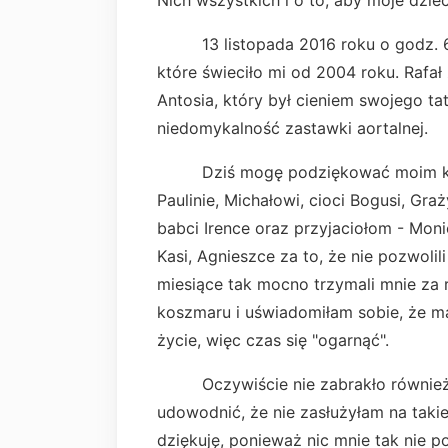
Nich wszystkich i o to, aby moje dziec
13 listopada 2016 roku o godz. 6.00
które świeciło mi od 2004 roku. Rafał
Antosia, który był cieniem swojego tat
niedomykalność zastawki aortalnej.
Dziś mogę podziękować moim kuzyn
Paulinie, Michałowi, cioci Bogusi, Gra
babci Irence oraz przyjaciołom - Monic
Kasi, Agnieszce za to, że nie pozwolil
miesiące tak mocno trzymali mnie za 
koszmaru i uświadomiłam sobie, że ma
życie, więc czas się "ogarnąć".
Oczywiście nie zabrakło również o
udowodnić, że nie zasłużyłam na tak
dziękuję, ponieważ nic mnie tak nie po