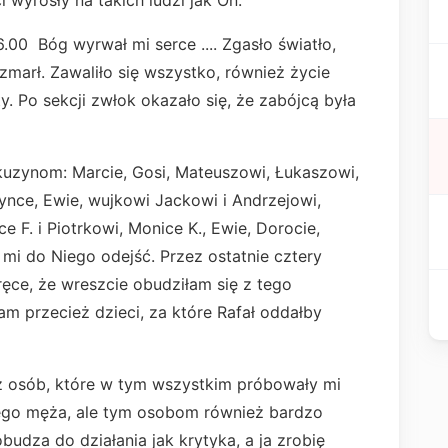
i wyrosły na takich ludzi jak On.
 Bóg wyrwał mi serce .... Zgasło światło,
 zmarł. Zawaliło się wszystko, również życie
y. Po sekcji zwłok okazało się, że zabójcą była
om: Marcie, Gosi, Mateuszowi, Łukaszowi,
żynce, Ewie, wujkowi Jackowi i Andrzejowi,
e F. i Piotrkowi, Monice K., Ewie, Dorocie,
i mi do Niego odejść. Przez ostatnie cztery
ręce, że wreszcie obudziłam się z tego
m przecież dzieci, za które Rafał oddałby
sób, które w tym wszystkim próbowały mi
iego męża, ale tym osobom również bardzo
budza do działania jak krytyka, a ja zrobię