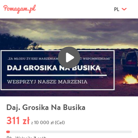
PL
Daj. Grosika Na Busika
311 zł
10 000 zł (Cel)
z