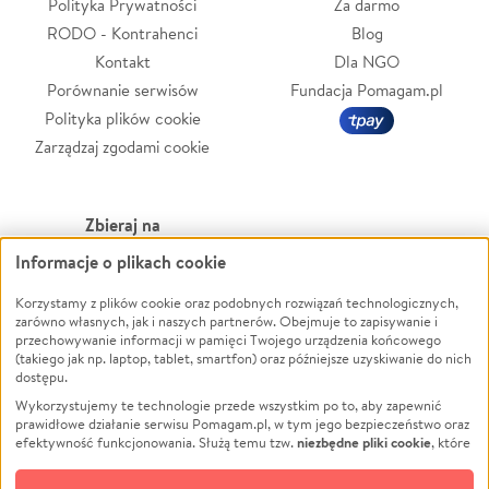
Polityka Prywatności
Za darmo
RODO - Kontrahenci
Blog
Kontakt
Dla NGO
Porównanie serwisów
Fundacja Pomagam.pl
Polityka plików cookie
Zarządzaj zgodami cookie
Zbieraj na
Informacje o plikach cookie
Leczenie
LGBTQ+
Zwierzęta
Powódź
Korzystamy z plików cookie oraz podobnych rozwiązań technologicznych,
zarówno własnych, jak i naszych partnerów. Obejmuje to zapisywanie i
Pożar
Wichura
przechowywanie informacji w pamięci Twojego urządzenia końcowego
(takiego jak np. laptop, tablet, smartfon) oraz późniejsze uzyskiwanie do nich
Ukraina
NGO
dostępu.
Sport
Religia
Wykorzystujemy te technologie przede wszystkim po to, aby zapewnić
Pomoc Finansowa
Edukacja
prawidłowe działanie serwisu Pomagam.pl, w tym jego bezpieczeństwo oraz
niezbędne pliki cookie
efektywność funkcjonowania. Służą temu tzw.
, które
Projekty
Podróż
pozostają zawsze aktywne.
Dowiedz się więcej
Pogrzeb
Impreza