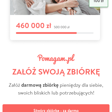
ZAŁÓŻ SWOJĄ ZBIÓRKĘ
Załóż
darmową zbiórkę
pieniędzy dla siebie,
swoich bliskich lub potrzebujących!
Stwórz zbiórkę - za darmo