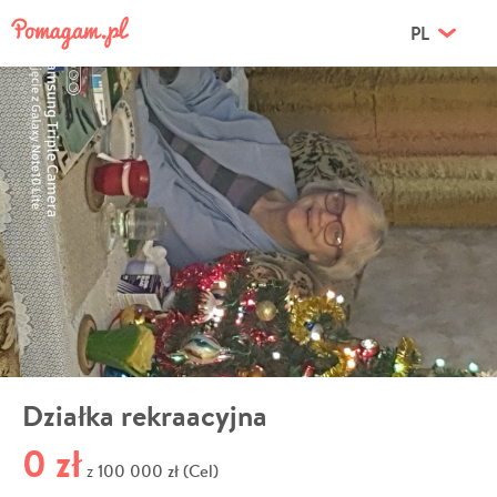
PL
Działka rekraacyjna
0 zł
100 000 zł (Cel)
z