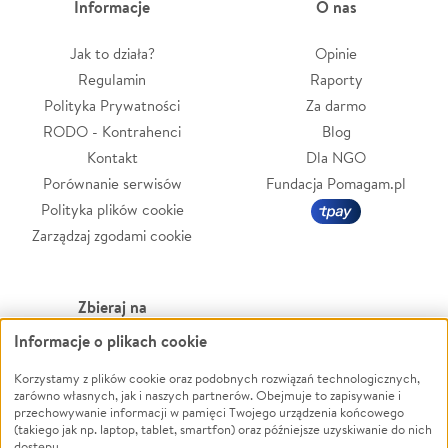
Informacje
O nas
Jak to działa?
Opinie
Regulamin
Raporty
Polityka Prywatności
Za darmo
RODO - Kontrahenci
Blog
Kontakt
Dla NGO
Porównanie serwisów
Fundacja Pomagam.pl
Polityka plików cookie
Zarządzaj zgodami cookie
Zbieraj na
Informacje o plikach cookie
Leczenie
LGBTQ+
Zwierzęta
Powódź
Korzystamy z plików cookie oraz podobnych rozwiązań technologicznych,
zarówno własnych, jak i naszych partnerów. Obejmuje to zapisywanie i
Pożar
Wichura
przechowywanie informacji w pamięci Twojego urządzenia końcowego
(takiego jak np. laptop, tablet, smartfon) oraz późniejsze uzyskiwanie do nich
Ukraina
NGO
dostępu.