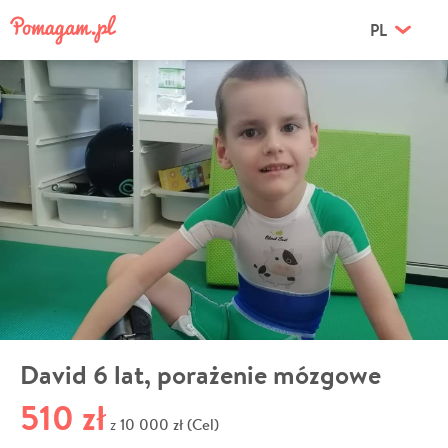
PL
David 6 lat, porażenie mózgowe
510 zł
10 000 zł (Cel)
z