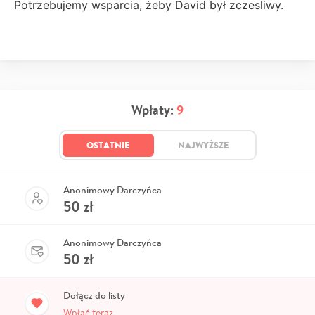
Potrzebujemy wsparcia, żeby David był zczesliwy.
Wpłaty:
9
OSTATNIE
NAJWYŻSZE
Anonimowy Darczyńca
50
zł
Anonimowy Darczyńca
50
zł
Dołącz do listy
Wpłać teraz