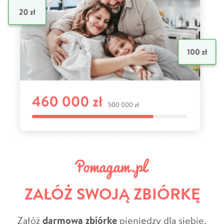
ZAŁÓŻ SWOJĄ ZBIÓRKĘ
Załóż
darmową zbiórkę
pieniędzy dla siebie,