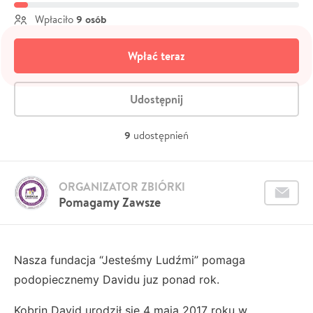
9 osób
Wpłaciło
Wpłać teraz
Udostępnij
9
udostępnień
ORGANIZATOR ZBIÓRKI
Pomagamy Zawsze
Nasza fundacja “Jesteśmy Ludźmi” pomaga
podopiecznemy Davidu juz ponad rok.
Kobrin David urodził się 4 maja 2017 roku w