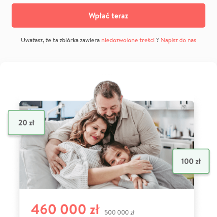
Wpłać teraz
Uważasz, że ta zbiórka zawiera
niedozwolone treści
?
Napisz do nas