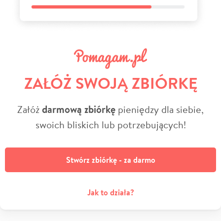
ZAŁÓŻ SWOJĄ ZBIÓRKĘ
Załóż
darmową zbiórkę
pieniędzy dla siebie,
swoich bliskich lub potrzebujących!
Stwórz zbiórkę - za darmo
Jak to działa?