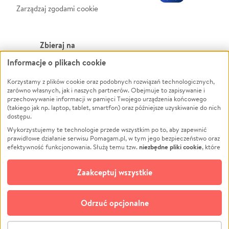
Zarządzaj zgodami cookie
Zbieraj na
Informacje o plikach cookie
Leczenie
LGBTQ+
Zwierzęta
Powódź
Korzystamy z plików cookie oraz podobnych rozwiązań technologicznych,
zarówno własnych, jak i naszych partnerów. Obejmuje to zapisywanie i
Pożar
Wichura
przechowywanie informacji w pamięci Twojego urządzenia końcowego
(takiego jak np. laptop, tablet, smartfon) oraz późniejsze uzyskiwanie do nich
Ukraina
NGO
dostępu.
Sport
Religia
Wykorzystujemy te technologie przede wszystkim po to, aby zapewnić
Pomoc Finansowa
Edukacja
prawidłowe działanie serwisu Pomagam.pl, w tym jego bezpieczeństwo oraz
niezbędne pliki cookie
efektywność funkcjonowania. Służą temu tzw.
, które
Projekty
Podróż
pozostają zawsze aktywne.
Dowiedz się więcej
Pogrzeb
Impreza
opcjonalnych plików cookie
Dodatkowo, używamy
oraz podobnych
Zaakceptuj wszystkie
Społeczność lokalna
Ochrona środowiska
technologii do celów analitycznych i retargetingowych. Możesz wyrazić
zgodę na ich stosowanie lub jej odmówić. W dowolnym momencie masz
Kultura
Biznes
możliwość zmiany swoich preferencji na stronie „Zarządzaj zgodami cookie”,
Odrzuć opcjonalne
Polski
do której link znajdziesz w stopce serwisu Pomagam.pl. Opcjonalne pliki
cookie wykorzystywane są w następujących celach:
© CROWDING SP. Z O.O.
Analityka
– używamy tzw. plików cookie analitycznych, aby usprawniać