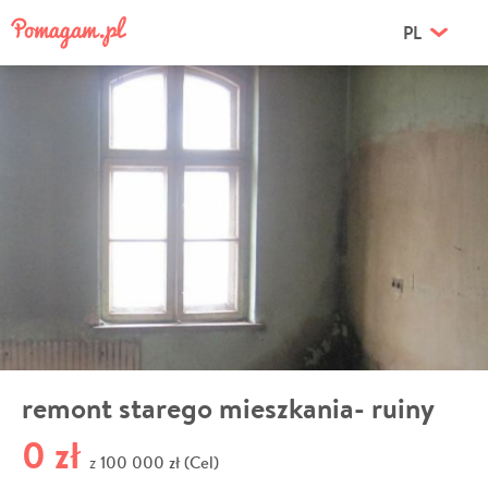
PL
remont starego mieszkania- ruiny
0 zł
100 000 zł (Cel)
z