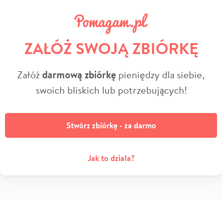
ZAŁÓŻ SWOJĄ ZBIÓRKĘ
Załóż
darmową zbiórkę
pieniędzy dla siebie,
swoich bliskich lub potrzebujących!
Stwórz zbiórkę - za darmo
Jak to działa?