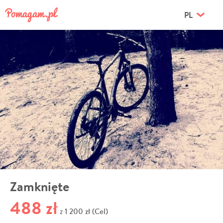
PL
Zamknięte
488 zł
1 200 zł (Cel)
z