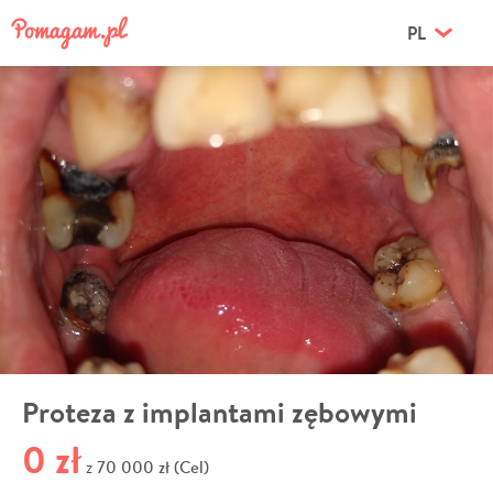
PL
Proteza z implantami zębowymi
0 zł
70 000 zł (Cel)
z