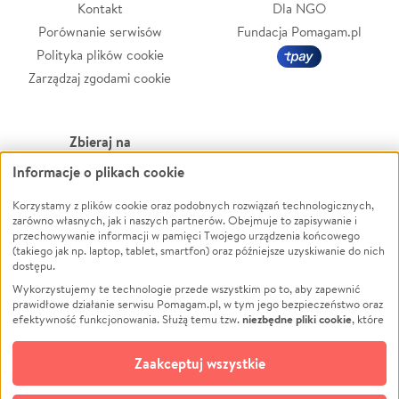
Kontakt
Dla NGO
Porównanie serwisów
Fundacja Pomagam.pl
Polityka plików cookie
Zarządzaj zgodami cookie
Zbieraj na
Informacje o plikach cookie
Leczenie
LGBTQ+
Zwierzęta
Powódź
Korzystamy z plików cookie oraz podobnych rozwiązań technologicznych,
zarówno własnych, jak i naszych partnerów. Obejmuje to zapisywanie i
Pożar
Wichura
przechowywanie informacji w pamięci Twojego urządzenia końcowego
(takiego jak np. laptop, tablet, smartfon) oraz późniejsze uzyskiwanie do nich
Ukraina
NGO
dostępu.
Sport
Religia
Wykorzystujemy te technologie przede wszystkim po to, aby zapewnić
Pomoc Finansowa
Edukacja
prawidłowe działanie serwisu Pomagam.pl, w tym jego bezpieczeństwo oraz
niezbędne pliki cookie
efektywność funkcjonowania. Służą temu tzw.
, które
Projekty
Podróż
pozostają zawsze aktywne.
Dowiedz się więcej
Pogrzeb
Impreza
opcjonalnych plików cookie
Dodatkowo, używamy
oraz podobnych
Zaakceptuj wszystkie
Społeczność lokalna
Ochrona środowiska
technologii do celów analitycznych i retargetingowych. Możesz wyrazić
zgodę na ich stosowanie lub jej odmówić. W dowolnym momencie masz
Kultura
Biznes