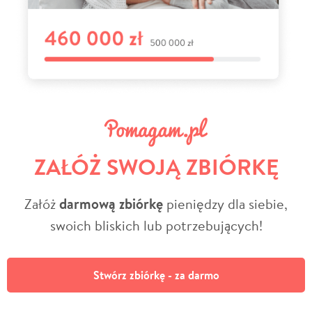
ZAŁÓŻ SWOJĄ ZBIÓRKĘ
Załóż
darmową zbiórkę
pieniędzy dla siebie,
swoich bliskich lub potrzebujących!
Stwórz zbiórkę - za darmo